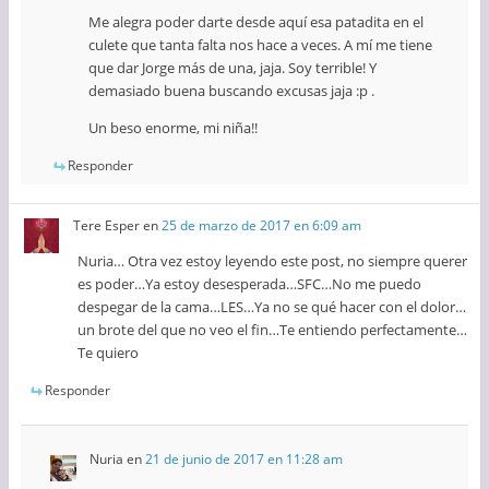
Me alegra poder darte desde aquí esa patadita en el
culete que tanta falta nos hace a veces. A mí me tiene
que dar Jorge más de una, jaja. Soy terrible! Y
demasiado buena buscando excusas jaja :p .
Un beso enorme, mi niña!!
Responder
Tere Esper
en
25 de marzo de 2017 en 6:09 am
Nuria… Otra vez estoy leyendo este post, no siempre querer
es poder…Ya estoy desesperada…SFC…No me puedo
despegar de la cama…LES…Ya no se qué hacer con el dolor…
un brote del que no veo el fin…Te entiendo perfectamente…
Te quiero
Responder
Nuria
en
21 de junio de 2017 en 11:28 am