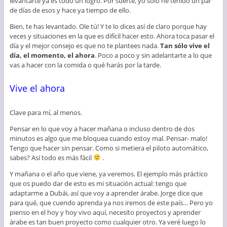
levantarte ya es todo un logro. Por suerte, yo sólo he tenido un par
de días de esos y hace ya tiempo de ello.
Bien, te has levantado. Ole tú! Y te lo dices así de claro porque hay
veces y situaciones en la que es difícil hacer esto. Ahora toca pasar el
día y el mejor consejo es que no te plantees nada.
Tan sólo vive el
día, el momento, el ahora
. Poco a poco y sin adelantarte a lo que
vas a hacer con la comida o qué harás por la tarde.
Vive el ahora
Clave para mí, al menos.
Pensar en lo que voy a hacer mañana o incluso dentro de dos
minutos es algo que me bloquea cuando estoy mal. Pensar- malo!
Tengo que hacer sin pensar. Como si metiera el piloto automático,
sabes? Así todo es más fácil
.
Y mañana o el año que viene, ya veremos. El ejemplo más práctico
que os puedo dar de esto es mi situación actual: tengo que
adaptarme a Dubái, así que voy a aprender árabe. Jorge dice que
para qué, que cuendo aprenda ya nos iremos de este país… Pero yo
pienso en el hoy y hoy vivo aquí, necesito proyectos y aprender
árabe es tan buen proyecto como cualquier otro. Ya veré luego lo