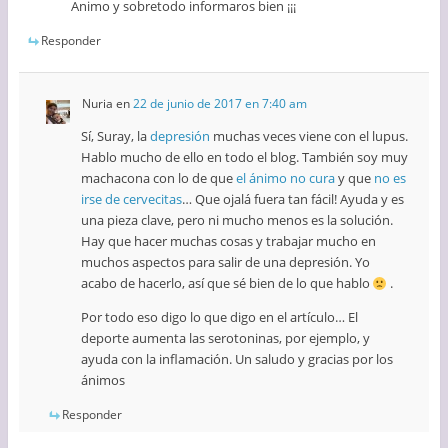
Animo y sobretodo informaros bien ¡¡¡
Responder
Nuria
en
22 de junio de 2017 en 7:40 am
Sí, Suray, la
depresión
muchas veces viene con el lupus.
Hablo mucho de ello en todo el blog. También soy muy
machacona con lo de que
el ánimo no cura
y que
no es
irse de cervecitas
… Que ojalá fuera tan fácil! Ayuda y es
una pieza clave, pero ni mucho menos es la solución.
Hay que hacer muchas cosas y trabajar mucho en
muchos aspectos para salir de una depresión. Yo
acabo de hacerlo, así que sé bien de lo que hablo
.
Por todo eso digo lo que digo en el artículo… El
deporte aumenta las serotoninas, por ejemplo, y
ayuda con la inflamación. Un saludo y gracias por los
ánimos
Responder