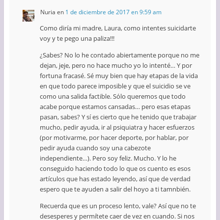
Nuria
en
1 de diciembre de 2017 en 9:59 am
Como diría mi madre, Laura, como intentes suicidarte
voy y te pego una paliza!!!
¿Sabes? No lo he contado abiertamente porque no me
dejan, jeje, pero no hace mucho yo lo intenté… Y por
fortuna fracasé. Sé muy bien que hay etapas de la vida
en que todo parece imposible y que el suicidio se ve
como una salida factible. Sólo queremos que todo
acabe porque estamos cansadas… pero esas etapas
pasan, sabes? Y sí es cierto que he tenido que trabajar
mucho, pedir ayuda, ir al psiquiatra y hacer esfuerzos
(por motivarme, por hacer deporte, por hablar, por
pedir ayuda cuando soy una cabezote
independiente…). Pero soy feliz. Mucho. Y lo he
conseguido haciendo todo lo que os cuento es esos
artículos que has estado leyendo, así que de verdad
espero que te ayuden a salir del hoyo a ti tamnbién.
Recuerda que es un proceso lento, vale? Así que no te
desesperes y permítete caer de vez en cuando. Si nos