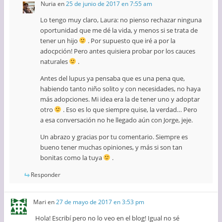
Nuria
en
25 de junio de 2017 en 7:55 am
Lo tengo muy claro, Laura: no pienso rechazar ninguna
oportunidad que me dé la vida, y menos si se trata de
tener un hijo
. Por supuesto que iré a por la
adocpción! Pero antes quisiera probar por los cauces
naturales
.
Antes del lupus ya pensaba que es una pena que,
habiendo tanto niño solito y con necesidades, no haya
más adopciones. Mi idea era la de tener uno y adoptar
otro
. Eso es lo que siempre quise, la verdad… Pero
a esa conversación no he llegado aún con Jorge, jeje.
Un abrazo y gracias por tu comentario. Siempre es
bueno tener muchas opiniones, y más si son tan
bonitas como la tuya
.
Responder
Mari
en
27 de mayo de 2017 en 3:53 pm
Hola! Escribí pero no lo veo en el blog! Igual no sé