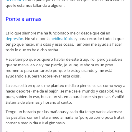
que le estamos fallando a alguien.
Ponte alarmas
Es lo que siempre me ha funcionado mejor desde que caí en
depresión
. No sólo por la
neblina lúpica
y para recordar todo lo que
tengo que hacer, mis citas y esas cosas. También me ayuda a hacer
todo lo que os he dicho arriba.
Hace tiempo que os quiero hablar de este truquillo, pero ya sabéis
que se me va la vida y me pierdo, je. Aunque ahora es un gran
momento para contaroslo porque lo estoy usando y me está
ayudando a superar/sobrellevar esta crisis.
La cosa está en que si me planteo mi día o pienso cosas como «voy a
hacer deporte» me da el bajón, se me cae el mundo y cataplof. Vale,
pues, sabiendo eso, busco un sistema para hacer sin pensar. Y voilà!
Sistema de alarmas y horario al canto.
Tengo un horario por las mañanas y cada día tengo varias alarmas:
las pastillas, comer fruta a media mañana (porque como poca fruta),
comer a medio día e ir al gimnasio.