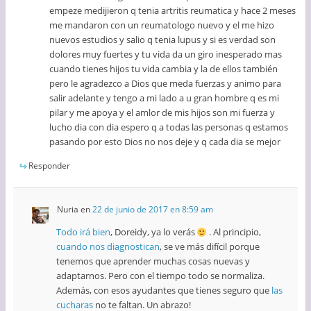
empeze medijieron q tenia artritis reumatica y hace 2 meses
me mandaron con un reumatologo nuevo y el me hizo
nuevos estudios y salio q tenia lupus y si es verdad son
dolores muy fuertes y tu vida da un giro inesperado mas
cuando tienes hijos tu vida cambia y la de ellos también
pero le agradezco a Dios que meda fuerzas y animo para
salir adelante y tengo a mi lado a u gran hombre q es mi
pilar y me apoya y el amlor de mis hijos son mi fuerza y
lucho dia con dia espero q a todas las personas q estamos
pasando por esto Dios no nos deje y q cada dia se mejor
Responder
Nuria
en
22 de junio de 2017 en 8:59 am
Todo irá bien
, Doreidy, ya lo verás
. Al principio,
cuando nos diagnostican
, se ve más difícil porque
tenemos que aprender muchas cosas nuevas y
adaptarnos. Pero con el tiempo todo se normaliza.
Además, con esos ayudantes que tienes seguro que
las
cucharas
no te faltan. Un abrazo!