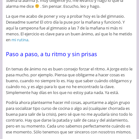
Suena la alarma y, muy diligente yo, me levanto y hago lo que la
alarma me dice
. Sin pensar. Escucho, leo y hago.
La que me acabo de poner y voy a probar hoy es la del gimnasio.
Deseadme suerte! El otro día la puse por la mañana y funcionó. Y
aquí la campeona fue al gimnasio a las 7 de la mañana ni más ni
menos. El ejercicio es clave para un buen ánimo, así que lo he metido
en
mi rutina
.
Paso a paso, a tu ritmo y sin prisas
En temas de ánimo no es buen consejo forzar el ritmo. A Jorge esto le
pasa mucho, por ejemplo. Piensa que obligarme a hacer cosas es
bueno, cuando no siempre lo es. Hay que saber cuándo obligarnos y
cuándo no, y es algo para lo que no he encontrado la clave.
Simplemente hay días en los que no estoy pata nada. Ya está.
Podría ahora plantearme hacer mil cosas, apuntarme a algún grupo
para socializar tipo curso de cocina o algo así (cualquier chorrada es
buena para salir de la crisis), pero sé que no me ayudaría sino todo lo
contrario. Hay que darse la patada y salir de casa y del aislamiento,
pero en su momento. Cada uno sabemos perfectamente cuándo es
ese momento. Sólo tenemos que ser sinceros con nosotros mismos.