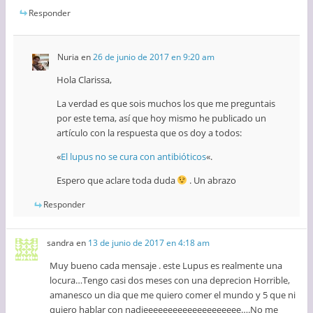
Responder
Nuria
en
26 de junio de 2017 en 9:20 am
Hola Clarissa,
La verdad es que sois muchos los que me preguntais
por este tema, así que hoy mismo he publicado un
artículo con la respuesta que os doy a todos:
«
El lupus no se cura con antibióticos
«.
Espero que aclare toda duda
. Un abrazo
Responder
sandra
en
13 de junio de 2017 en 4:18 am
Muy bueno cada mensaje . este Lupus es realmente una
locura…Tengo casi dos meses con una deprecion Horrible,
amanesco un dia que me quiero comer el mundo y 5 que ni
quiero hablar con nadieeeeeeeeeeeeeeeeeeee….No me