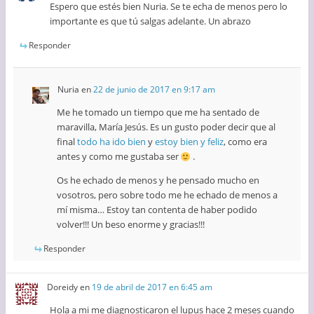
Espero que estés bien Nuria. Se te echa de menos pero lo
importante es que tú salgas adelante. Un abrazo
Responder
Nuria
en
22 de junio de 2017 en 9:17 am
Me he tomado un tiempo que me ha sentado de
maravilla, María Jesús. Es un gusto poder decir que al
final
todo ha ido bien
y
estoy bien y feliz
, como era
antes y como me gustaba ser
.
Os he echado de menos y he pensado mucho en
vosotros, pero sobre todo me he echado de menos a
mí misma… Estoy tan contenta de haber podido
volver!!! Un beso enorme y gracias!!!
Responder
Doreidy
en
19 de abril de 2017 en 6:45 am
Hola a mi me diagnosticaron el lupus hace 2 meses cuando