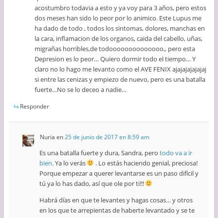
acostumbro todavia a esto y ya voy para 3 años, pero estos
dos meses han sido lo peor por lo animico. Este Lupus me
ha dado de todo , todos los sintomas, dolores, manchas en
la cara, inflamacion de los organos, caida del cabello, uñas,
migrañas horribles,de todoooooooooooooo,, pero esta
Depresion es lo peor… Quiero dormir todo el tiempo… Y
claro no lo hago me levanto como el AVE FENIX ajajajajajajaj
si entre las cenizas y empiezo de nuevo, pero es una batalla
fuerte…No se lo deceo a nadie…
Responder
Nuria
en
25 de junio de 2017 en 8:59 am
Es una batalla fuerte y dura, Sandra, pero
todo va a ir
bien
. Ya lo verás
. Lo estás haciendo genial, preciosa!
Porque empezar a querer levantarse es un paso difícil y
tú ya lo has dado, así que ole por ti!!!
Habrá días en que te levantes y hagas cosas… y otros
en los que te arrepientas de haberte levantado y se te