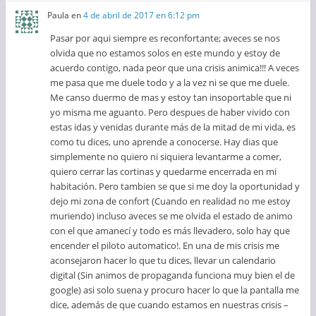
Paula
en
4 de abril de 2017 en 6:12 pm
Pasar por aqui siempre es reconfortante; aveces se nos
olvida que no estamos solos en este mundo y estoy de
acuerdo contigo, nada peor que una crisis animica!!! A veces
me pasa que me duele todo y a la vez ni se que me duele.
Me canso duermo de mas y estoy tan insoportable que ni
yo misma me aguanto. Pero despues de haber vivido con
estas idas y venidas durante más de la mitad de mi vida, es
como tu dices, uno aprende a conocerse. Hay dias que
simplemente no quiero ni siquiera levantarme a comer,
quiero cerrar las cortinas y quedarme encerrada en mi
habitación. Pero tambien se que si me doy la oportunidad y
dejo mi zona de confort (Cuando en realidad no me estoy
muriendo) incluso aveces se me olvida el estado de animo
con el que amanecí y todo es más llevadero, solo hay que
encender el piloto automatico!. En una de mis crisis me
aconsejaron hacer lo que tu dices, llevar un calendario
digital (Sin animos de propaganda funciona muy bien el de
google) asi solo suena y procuro hacer lo que la pantalla me
dice, además de que cuando estamos en nuestras crisis –