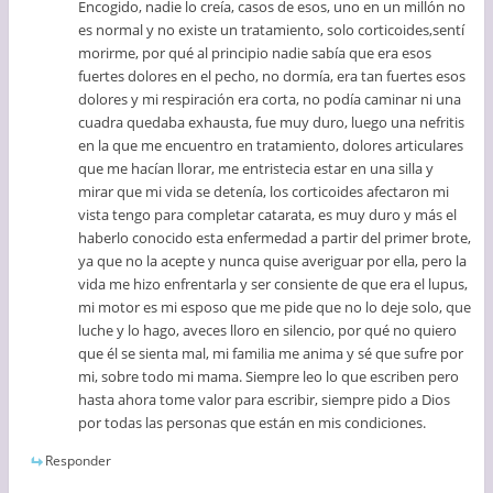
Encogido, nadie lo creía, casos de esos, uno en un millón no
es normal y no existe un tratamiento, solo corticoides,sentí
morirme, por qué al principio nadie sabía que era esos
fuertes dolores en el pecho, no dormía, era tan fuertes esos
dolores y mi respiración era corta, no podía caminar ni una
cuadra quedaba exhausta, fue muy duro, luego una nefritis
en la que me encuentro en tratamiento, dolores articulares
que me hacían llorar, me entristecia estar en una silla y
mirar que mi vida se detenía, los corticoides afectaron mi
vista tengo para completar catarata, es muy duro y más el
haberlo conocido esta enfermedad a partir del primer brote,
ya que no la acepte y nunca quise averiguar por ella, pero la
vida me hizo enfrentarla y ser consiente de que era el lupus,
mi motor es mi esposo que me pide que no lo deje solo, que
luche y lo hago, aveces lloro en silencio, por qué no quiero
que él se sienta mal, mi familia me anima y sé que sufre por
mi, sobre todo mi mama. Siempre leo lo que escriben pero
hasta ahora tome valor para escribir, siempre pido a Dios
por todas las personas que están en mis condiciones.
Responder