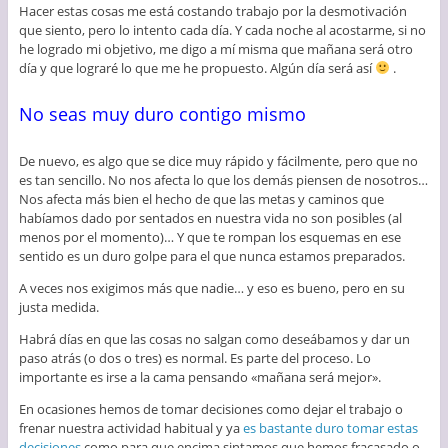
Hacer estas cosas me está costando trabajo por la desmotivación
que siento, pero lo intento cada día. Y cada noche al acostarme, si no
he logrado mi objetivo, me digo a mí misma que mañana será otro
día y que lograré lo que me he propuesto. Algún día será así
.
No seas muy duro contigo mismo
De nuevo, es algo que se dice muy rápido y fácilmente, pero que no
es tan sencillo. No nos afecta lo que los demás piensen de nosotros…
Nos afecta más bien el hecho de que las metas y caminos que
habíamos dado por sentados en nuestra vida no son posibles (al
menos por el momento)… Y que te rompan los esquemas en ese
sentido es un duro golpe para el que nunca estamos preparados.
A veces nos exigimos más que nadie… y eso es bueno, pero en su
justa medida.
Habrá días en que las cosas no salgan como deseábamos y dar un
paso atrás (o dos o tres) es normal. Es parte del proceso. Lo
importante es irse a la cama pensando «mañana será mejor».
En ocasiones hemos de tomar decisiones como dejar el trabajo o
frenar nuestra actividad habitual y ya
es bastante duro tomar estas
decisiones
como para que encima sintamos que hemos fracasado o