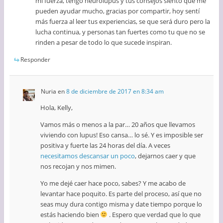
mi fuerza, tengo neurolupus y tus consejos siento que me
pueden ayudar mucho, gracias por compartir, hoy sentí
más fuerza al leer tus experiencias, se que será duro pero la
lucha continua, y personas tan fuertes como tu que no se
rinden a pesar de todo lo que sucede inspiran.
Responder
Nuria
en
8 de diciembre de 2017 en 8:34 am
Hola, Kelly,
Vamos más o menos a la par… 20 años que llevamos
viviendo con lupus! Eso cansa… lo sé. Y es imposible ser
positiva y fuerte las 24 horas del día. A veces
necesitamos descansar un poco
, dejarnos caer y que
nos recojan y nos mimen.
Yo me dejé caer hace poco, sabes? Y me acabo de
levantar hace poquito. Es parte del proceso, así que no
seas muy dura contigo misma y date tiempo porque lo
estás haciendo bien
. Espero que verdad que lo que