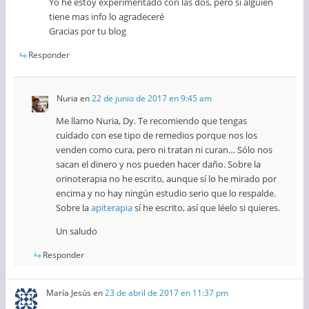
Yo he estoy experimentado con las dos, pero si alguien
tiene mas info lo agradeceré
Gracias por tu blog
Responder
Nuria
en
22 de junio de 2017 en 9:45 am
Me llamo Nuria, Dy. Te recomiendo que tengas
cuidado con ese tipo de remedios porque nos los
venden como cura, pero ni tratan ni curan… Sólo nos
sacan el dinero y nos pueden hacer daño. Sobre la
orinoterapia no he escrito, aunque sí lo he mirado por
encima y no hay ningún estudio serio que lo respalde.
Sobre la
apiterapia
sí he escrito, así que léelo si quieres.
Un saludo
Responder
María Jesús
en
23 de abril de 2017 en 11:37 pm