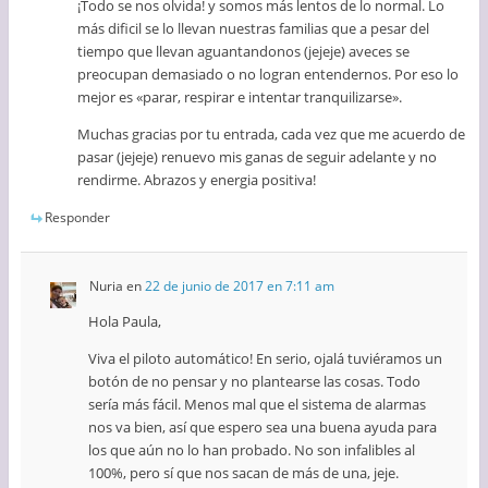
¡Todo se nos olvida! y somos más lentos de lo normal. Lo
más dificil se lo llevan nuestras familias que a pesar del
tiempo que llevan aguantandonos (jejeje) aveces se
preocupan demasiado o no logran entendernos. Por eso lo
mejor es «parar, respirar e intentar tranquilizarse».
Muchas gracias por tu entrada, cada vez que me acuerdo de
pasar (jejeje) renuevo mis ganas de seguir adelante y no
rendirme. Abrazos y energia positiva!
Responder
Nuria
en
22 de junio de 2017 en 7:11 am
Hola Paula,
Viva el piloto automático! En serio, ojalá tuviéramos un
botón de no pensar y no plantearse las cosas. Todo
sería más fácil. Menos mal que el sistema de alarmas
nos va bien, así que espero sea una buena ayuda para
los que aún no lo han probado. No son infalibles al
100%, pero sí que nos sacan de más de una, jeje.