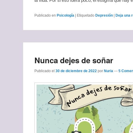
la vida. Por si eso fuera poco, el estigma que hay e
Publicado en
Psicología
|
Etiquetado
Depresión
|
Deja una 
Nunca dejes de soñar
Publicado el
30 de diciembre de 2022
por
Nuria
—
5 Comen