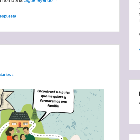
n torno a la
Sigue leyendo →
respuesta
tarios ↓