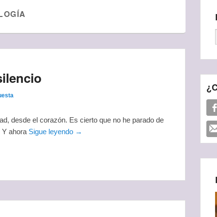
LOGÍA
ilencio
¿C
uesta
d, desde el corazón. Es cierto que no he parado de
o. Y ahora
Sigue leyendo →