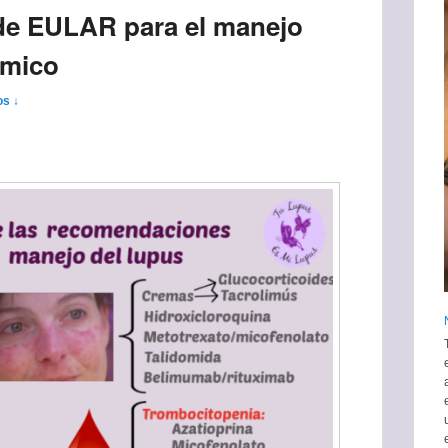
e EULAR para el manejo
émico
os ↓