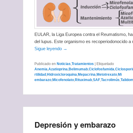
EULAR, la Liga Europea contra el Reumatismo, ha
del lupus. Este organismo es recoperiodonocido a n
Sigue leyendo →
Publicado en
Noticias
,
Tratamientos
|
Etiquetado
Anemia
,
Azatioprina
,
Belimumab
,
Ciclofosfamida
,
Ciclospori
rtilidad
,
Hidroxicloroquina
,
Mepacrina
,
Metotrexato
,
Mi
embarazo
,
Micofenolato
,
Rituximab
,
SAF
,
Tacrolimús
,
Talido
Depresión y embarazo