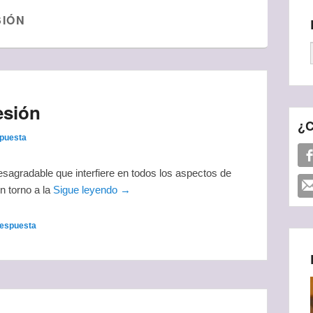
IÓN
esión
¿C
spuesta
sagradable que interfiere en todos los aspectos de
n torno a la
Sigue leyendo →
respuesta