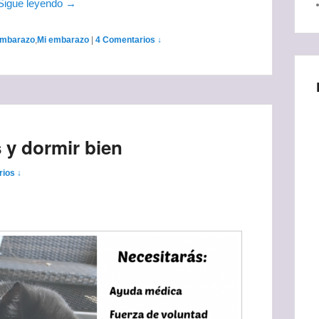
Sigue leyendo →
mbarazo
,
Mi embarazo
|
4 Comentarios ↓
 y dormir bien
ios ↓