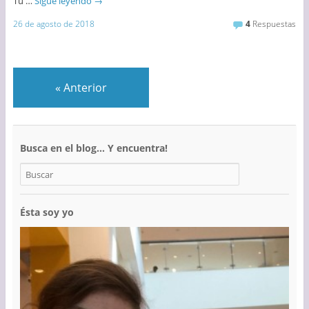
Tú …
Sigue leyendo
→
26 de agosto de 2018
4
Respuestas
«
Anterior
Busca en el blog… Y encuentra!
Ésta soy yo