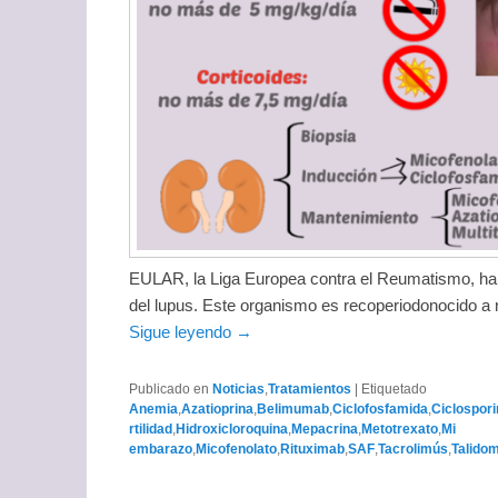
EULAR, la Liga Europea contra el Reumatismo, ha
del lupus. Este organismo es recoperiodonocido a n
Sigue leyendo →
Publicado en
Noticias
,
Tratamientos
|
Etiquetado
Anemia
,
Azatioprina
,
Belimumab
,
Ciclofosfamida
,
Ciclospori
rtilidad
,
Hidroxicloroquina
,
Mepacrina
,
Metotrexato
,
Mi
embarazo
,
Micofenolato
,
Rituximab
,
SAF
,
Tacrolimús
,
Talido