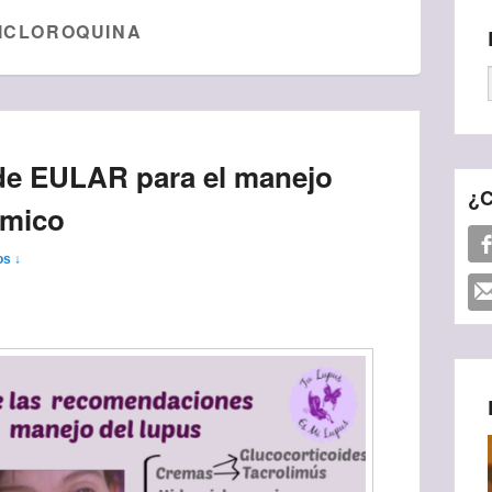
ICLOROQUINA
e EULAR para el manejo
¿C
émico
os ↓