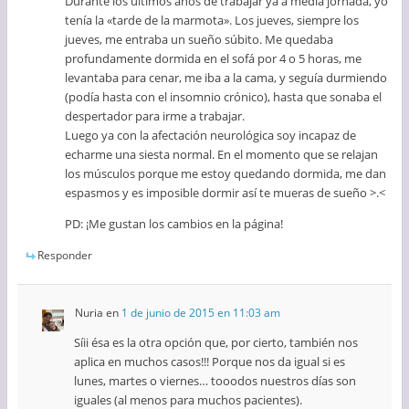
Durante los últimos años de trabajar ya a media jornada, yo
tenía la «tarde de la marmota». Los jueves, siempre los
jueves, me entraba un sueño súbito. Me quedaba
profundamente dormida en el sofá por 4 o 5 horas, me
levantaba para cenar, me iba a la cama, y seguía durmiendo
(podía hasta con el insomnio crónico), hasta que sonaba el
despertador para irme a trabajar.
Luego ya con la afectación neurológica soy incapaz de
echarme una siesta normal. En el momento que se relajan
los músculos porque me estoy quedando dormida, me dan
espasmos y es imposible dormir así te mueras de sueño >.<
PD: ¡Me gustan los cambios en la página!
Responder
Nuria
en
1 de junio de 2015 en 11:03 am
Síii ésa es la otra opción que, por cierto, también nos
aplica en muchos casos!!! Porque nos da igual si es
lunes, martes o viernes… tooodos nuestros días son
iguales (al menos para muchos pacientes).