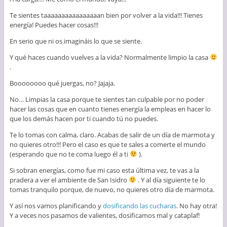
Te sientes taaaaaaaaaaaaaaaan bien por volver a la vida!!! Tienes
energía! Puedes hacer cosas!!!
En serio que ni os imagináis lo que se siente.
Y qué haces cuando vuelves a la vida? Normalmente limpio la casa
.
Boooooooo qué juergas, no? Jajaja.
No… Limpias la casa porque te sientes tan culpable por no poder
hacer las cosas que en cuanto tienes energía la empleas en hacer lo
que los demás hacen por ti cuando tú no puedes.
Te lo tomas con calma, claro. Acabas de salir de un día de marmota y
no quieres otro!!! Pero el caso es que te sales a comerte el mundo
(esperando que no te coma luego él a ti
).
Si sobran energías, como fue mi caso esta última vez, te vas a la
pradera a ver el ambiente de San Isidro
. Y al día siguiente te lo
tomas tranquilo porque, de nuevo, no quieres otro día de marmota.
Y así nos vamos planificando y
dosificando las cucharas
. No hay otra!
Y a veces nos pasamos de valientes, dosificamos mal y cataplaf!