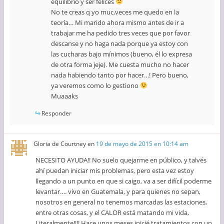
equilibrio y ser felices
No te creas q yo muc,veces me quedo en la
teoría… Mi marido ahora mismo antes de ir a
trabajar me ha pedido tres veces que por favor
descanse y no haga nada porque ya estoy con
las cucharas bajo mínimos (bueno, él lo expresa
de otra forma jeje). Me cuesta mucho no hacer
nada habiendo tanto por hacer…! Pero bueno,
ya veremos como lo gestiono
Muaaaks
Responder
Gloria de Courtney
en
19 de mayo de 2015 en 10:14 am
NECESITO AYUDA!! No suelo quejarme en público, y talvés
ahí puedan iniciar mis problemas, pero esta vez estoy
llegando a un punto en que si caigo, va a ser difícil poderme
levantar…. vivo en Guatemala, y para quienes no sepan,
nosotros en general no tenemos marcadas las estaciones,
entre otras cosas, y el CALOR está matando mi vida,
Literalmente!!!! Hace unos meses inicié tratamientos con un