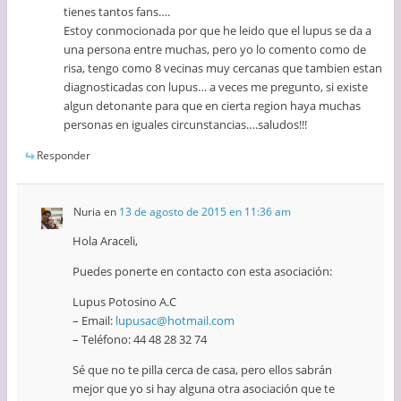
tienes tantos fans….
Estoy conmocionada por que he leido que el lupus se da a
una persona entre muchas, pero yo lo comento como de
risa, tengo como 8 vecinas muy cercanas que tambien estan
diagnosticadas con lupus… a veces me pregunto, si existe
algun detonante para que en cierta region haya muchas
personas en iguales circunstancias….saludos!!!
Responder
Nuria
en
13 de agosto de 2015 en 11:36 am
Hola Araceli,
Puedes ponerte en contacto con esta asociación:
Lupus Potosino A.C
– Email:
lupusac@hotmail.com
– Teléfono: 44 48 28 32 74
Sé que no te pilla cerca de casa, pero ellos sabrán
mejor que yo si hay alguna otra asociación que te