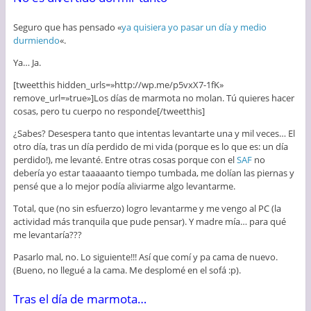
Seguro que has pensado «
ya quisiera yo pasar un día y medio
durmiendo
«.
Ya… Ja.
[tweetthis hidden_urls=»http://wp.me/p5vxX7-1fK»
remove_url=»true»]Los días de marmota no molan. Tú quieres hacer
cosas, pero tu cuerpo no responde[/tweetthis]
¿Sabes? Desespera tanto que intentas levantarte una y mil veces… El
otro día, tras un día perdido de mi vida (porque es lo que es: un día
perdido!), me levanté. Entre otras cosas porque con el
SAF
no
debería yo estar taaaaanto tiempo tumbada, me dolían las piernas y
pensé que a lo mejor podía aliviarme algo levantarme.
Total, que (no sin esfuerzo) logro levantarme y me vengo al PC (la
actividad más tranquila que pude pensar). Y madre mía… para qué
me levantaría???
Pasarlo mal, no. Lo siguiente!!! Así que comí y pa cama de nuevo.
(Bueno, no llegué a la cama. Me desplomé en el sofá :p).
Tras el día de marmota…