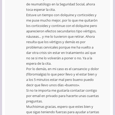
de reumatólogo en la Seguridad Social, ahora
toca esperar la cita.
Estuve un tiempo con dolquine y corticoides y
me puse mucho mejor, por lo que me quitarón
los corticoides y continue con el dolquine pero
aparecieron efectos secundarios tipo vértigos,
náuseas… y me lo tuvieron que retirar. Ahora
resulta que los vértigos y demás es por
problemas cervicales porque me ha vuelto a
dar otra crisis sin estar en tratamiento así que
no se si me lo volverán a poner o no. Ya a la
espera de la cita.
Por lo demás, en mi caso es el cansancio y dolor
(fibromialgia) lo que peor llevo y el estar bien y
a los 5 minutos estar mal pero bueno puedo
decir que llevo unos días «buenos».
Si no te importa me gustaría contactar contigo
por email en privado para hacerte unas cuantas
preguntas.
Muchisimas gracias, espero que estes bien y
que sigas teniendo fuerzas para ayudar a tantas