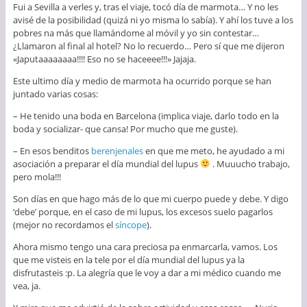
Fui a Sevilla a verles y, tras el viaje, tocó día de marmota… Y no les
avisé de la posibilidad (quizá ni yo misma lo sabía). Y ahí los tuve a los
pobres na más que llamándome al móvil y yo sin contestar…
¿Llamaron al final al hotel? No lo recuerdo… Pero sí que me dijeron
«Japutaaaaaaaa!!!! Eso no se haceeee!!!» Jajaja.
Este ultimo día y medio de marmota ha ocurrido porque se han
juntado varias cosas:
– He tenido una boda en Barcelona (implica viaje, darlo todo en la
boda y socializar- que cansa! Por mucho que me guste).
– En esos benditos
berenjenales
en que me meto, he ayudado a mi
asociación a preparar el día mundial del lupus
. Muuucho trabajo,
pero mola!!!
Son días en que hago más de lo que mi cuerpo puede y debe. Y digo
‘debe’ porque, en el caso de mi lupus, los excesos suelo pagarlos
(mejor no recordamos el
síncope
).
Ahora mismo tengo una cara preciosa pa enmarcarla, vamos. Los
que me visteis en la tele por el día mundial del lupus ya la
disfrutasteis :p. La alegría que le voy a dar a mi médico cuando me
vea, ja.