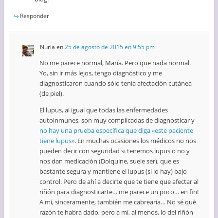
Responder
Nuria
en
25 de agosto de 2015 en 9:55 pm
No me parece normal, María. Pero que nada normal.
Yo, sin ir más lejos, tengo diagnóstico y me
diagnosticaron cuando sólo tenía afectación cutánea
(de piel).
El lupus, al igual que todas las enfermedades
autoinmunes, son muy complicadas de diagnosticar y
no hay una prueba específica que diga «este paciente
tiene lupus»
. En muchas ocasiones los médicos no nos
pueden decir con seguridad si tenemos lupus o no y
nos dan medicación (Dolquine, suele ser), que es
bastante segura y mantiene el lupus (si lo hay) bajo
control. Pero de ahí a decirte que te tiene que afectar al
riñón para diagnosticarte… me parece un poco… en fin!
A mí, sinceramente, también me cabrearía… No sé qué
razón te habrá dado, pero a mí, al menos, lo del riñón