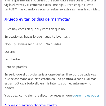
Y mira que me advirtió de la sobre actividad y esas cosas… «Nuria,
vigila el estrés y el esfuerzo extra»- me dijo… Pero es que cuesta
tanto!!! Y más cuando a veces un esfuerzo extra es hacer la comida…
¿Puedo evitar los días de marmota?
Pues hay veces en que sí y veces en que no…
En ocasiones, hagas lo que hagas, te levantas…
Nop… pues va a ser que no… No puedes.
Quieres.
Lo intentas…
Pero no puedes
En serio que el otro día tenía a Jorge desternillao porque cada vez
que se asomaba al cuarto estaba en una postura, a cada cual más
estrambótica. Y todo ello en mis intentos por levantarme y no
poder!!!
Y es que… como siempre digo, hay veces en que
querer no es poder
.
No es divertido dormir tanto