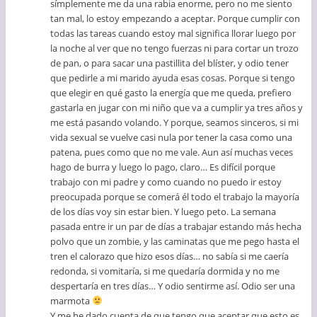
símplemente me da una rabia enorme, pero no me siento
tan mal, lo estoy empezando a aceptar. Porque cumplir con
todas las tareas cuando estoy mal significa llorar luego por
la noche al ver que no tengo fuerzas ni para cortar un trozo
de pan, o para sacar una pastillita del blíster, y odio tener
que pedirle a mi marido ayuda esas cosas. Porque si tengo
que elegir en qué gasto la energía que me queda, prefiero
gastarla en jugar con mi niño que va a cumplir ya tres años y
me está pasando volando. Y porque, seamos sinceros, si mi
vida sexual se vuelve casi nula por tener la casa como una
patena, pues como que no me vale. Aun así muchas veces
hago de burra y luego lo pago, claro… Es difícil porque
trabajo con mi padre y como cuando no puedo ir estoy
preocupada porque se comerá él todo el trabajo la mayoría
de los días voy sin estar bien. Y luego peto. La semana
pasada entre ir un par de días a trabajar estando más hecha
polvo que un zombie, y las caminatas que me pego hasta el
tren el calorazo que hizo esos días… no sabía si me caería
redonda, si vomitaría, si me quedaría dormida y no me
despertaría en tres días… Y odio sentirme así. Odio ser una
marmota
Y me he dado cuenta de que tengo que aceptar que esto es