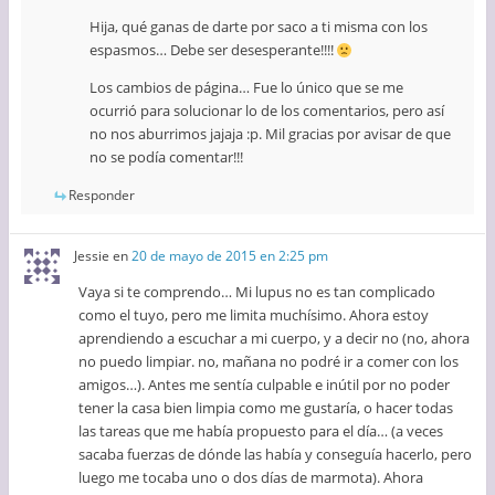
Hija, qué ganas de darte por saco a ti misma con los
espasmos… Debe ser desesperante!!!!
Los cambios de página… Fue lo único que se me
ocurrió para solucionar lo de los comentarios, pero así
no nos aburrimos jajaja :p. Mil gracias por avisar de que
no se podía comentar!!!
Responder
Jessie
en
20 de mayo de 2015 en 2:25 pm
Vaya si te comprendo… Mi lupus no es tan complicado
como el tuyo, pero me limita muchísimo. Ahora estoy
aprendiendo a escuchar a mi cuerpo, y a decir no (no, ahora
no puedo limpiar. no, mañana no podré ir a comer con los
amigos…). Antes me sentía culpable e inútil por no poder
tener la casa bien limpia como me gustaría, o hacer todas
las tareas que me había propuesto para el día… (a veces
sacaba fuerzas de dónde las había y conseguía hacerlo, pero
luego me tocaba uno o dos días de marmota). Ahora