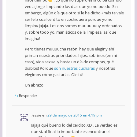
hace tiempo
. Lo que no supero es la culpa cuando
veo a Jorge limpiando los días que yo no puedo. Sin
embargo, algún día que otro sí le he dicho «más te vale
ser feliz cual cerdito en cochiquera porque yo no
limpio» jajaja. Los dos somos muuuuuuuy ordenados
y, sobre todo yo, maniáticos de la limpieza, así que
imagina!
Pero tienes muuuucha razón: hay que elegir y ahí
priman nuestras prioridades: hijos, sobrinos (en mi
caso), vida sexual y hasta un día de compras, qué
diablos! Porque
son nuestras cucharas
y nosotras
elegimos cómo gastarlas. Ole tú!
Un abrazo!
Responder
Jessie
en
29 de mayo de 2015 en 4:19 pm
Jajaja qué bueno lo del cerdito XD . La verdad es
que sí, al final lo importante es encontrar el