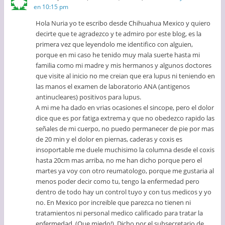
en 10:15 pm
Hola Nuria yo te escribo desde Chihuahua Mexico y quiero
decirte que te agradezco y te admiro por este blog, es la
primera vez que leyendolo me identifico con alguien,
porque en mi caso he tenido muy mala suerte hasta mi
familia como mi madre y mis hermanos y algunos doctores
que visite al inicio no me creian que era lupus ni teniendo en
las manos el examen de laboratorio ANA (antigenos
antinucleares) positivos para lupus.
A mi me ha dado en vrias ocasiones el sincope, pero el dolor
dice que es por fatiga extrema y que no obedezco rapido las
señales de mi cuerpo, no puedo permanecer de pie por mas
de 20 min y el dolor en piernas, caderas y coxis es
insoportable me duele muchisimo la columna desde el coxis
hasta 20cm mas arriba, no me han dicho porque pero el
martes ya voy con otro reumatologo, porque me gustaria al
menos poder decir como tu, tengo la enfermedad pero
dentro de todo hay un control tuyo y con tus medicos y yo
no. En Mexico por increible que parezca no tienen ni
tratamientos ni personal medico calificado para tratar la
enfermedad. (Que miedo!). Dicho por el subsecretario de