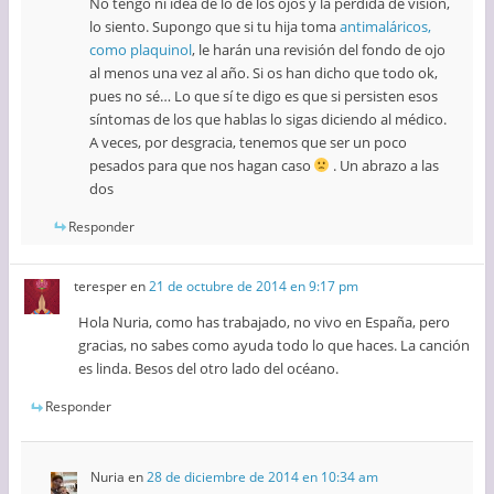
No tengo ni idea de lo de los ojos y la pérdida de visión,
lo siento. Supongo que si tu hija toma
antimaláricos,
como plaquinol
, le harán una revisión del fondo de ojo
al menos una vez al año. Si os han dicho que todo ok,
pues no sé… Lo que sí te digo es que si persisten esos
síntomas de los que hablas lo sigas diciendo al médico.
A veces, por desgracia, tenemos que ser un poco
pesados para que nos hagan caso
. Un abrazo a las
dos
Responder
teresper
en
21 de octubre de 2014 en 9:17 pm
Hola Nuria, como has trabajado, no vivo en España, pero
gracias, no sabes como ayuda todo lo que haces. La canción
es linda. Besos del otro lado del océano.
Responder
Nuria
en
28 de diciembre de 2014 en 10:34 am