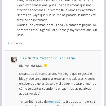
video esta sensacional pues una de las cosas que nos
afectan a todos los Lupis como tu le llamas es la temible
Depresión, vaya que si lo se, me ha pasado, la ultima vez
termine hospitalizada.
Gracias una vez mas, por tu linda y alentadora página. Mi
nombre es Ma. Eugenia Cote Roche y soy Venezolana. Un
Beso!
Responder
Nuria
en
29 de marzo de 2013 en 1:43 pm
Bienvenida, Mao!
Encantada de «conocerte». Me alegra que te guste el
blog y que encuentres aliento en mis palabras. A veces
el saber que no estás solo y el poder mostrar al mundo
cómo te sientes cuando no encuentras las palabras
ayuda, verdad?
Yo también sufro de
depresión
… Sí que es terrible, sí. Y