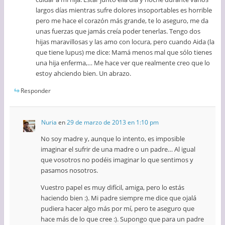
largos días mientras sufre dolores insoportables es horrible
pero me hace el corazón más grande, te lo aseguro, me da
unas fuerzas que jamás creía poder tenerlas. Tengo dos
hijas maravillosas y las amo con locura, pero cuando Aida (la
que tiene lupus) me dice: Mamá menos mal que sólo tienes
una hija enferma,… Me hace ver que realmente creo que lo
estoy ahciendo bien. Un abrazo.
Responder
Nuria
en
29 de marzo de 2013 en 1:10 pm
No soy madre y, aunque lo intento, es imposible
imaginar el sufrir de una madre o un padre… Al igual
que vosotros no podéis imaginar lo que sentimos y
pasamos nosotros.
Vuestro papel es muy difícil, amiga, pero lo estás
haciendo bien :). Mi padre siempre me dice que ojalá
pudiera hacer algo más por mí, pero te aseguro que
hace más de lo que cree :). Supongo que para un padre