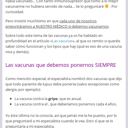
había vacunado… Con tanto inmunosupresor que tomo a lo mejor
vacunarme no hubiera servido de nada… Se lo preguntaré
. Por
curiosidad.
Pero insistió muchísimo en que
cada uno de nosotros
preguntáramos a NUESTRO MÉDICO si debemos vacunarnos
.
Sobre todo este tema de las vacunas ya os he hablado en
profundidad en el artículo «
Las vacunas
«, al que os remito si queréis
saber cómo funcionan y los tipos que hay (qué es eso de una vacuna
viva y demás).
Las vacunas que debemos ponernos SIEMPRE
Como mención especial, el especialista nombró dos vacunas que dijo
que todo paciente de lupus debe ponerse (salvo excepciones como
alergia, por ejemplo):
La vacuna contra la
gripe
, que es anual.
La vacuna contra el , que deberíamos ponernos cada 4 años.
Yo éste última no la conocía, así que jamás me la he puesto, por lo
que preguntaré a mi especialista cuando le vea. Esto sí que se lo
preguntaría a mi especialista.