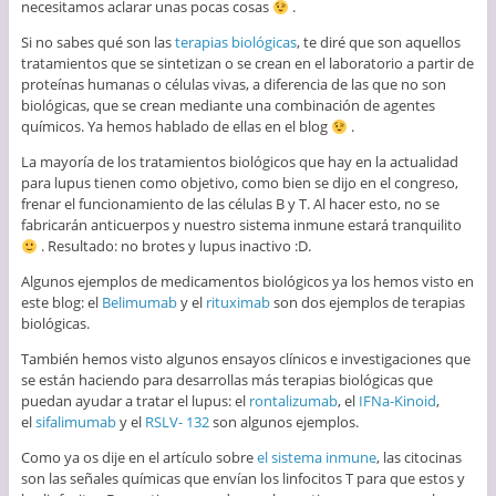
necesitamos aclarar unas pocas cosas
.
Si no sabes qué son las
terapias biológicas
, te diré que son aquellos
tratamientos que se sintetizan o se crean en el laboratorio a partir de
proteínas humanas o células vivas, a diferencia de las que no son
biológicas, que se crean mediante una combinación de agentes
químicos. Ya hemos hablado de ellas en el blog
.
La mayoría de los tratamientos biológicos que hay en la actualidad
para lupus tienen como objetivo, como bien se dijo en el congreso,
frenar el funcionamiento de las células B y T. Al hacer esto, no se
fabricarán anticuerpos y nuestro sistema inmune estará tranquilito
. Resultado: no brotes y lupus inactivo :D.
Algunos ejemplos de medicamentos biológicos ya los hemos visto en
este blog: el
Belimumab
y el
rituximab
son dos ejemplos de terapias
biológicas.
También hemos visto algunos ensayos clínicos e investigaciones que
se están haciendo para desarrollas más terapias biológicas que
puedan ayudar a tratar el lupus: el
rontalizumab
, el
IFNa-Kinoid
,
el
sifalimumab
y el
RSLV- 132
son algunos ejemplos.
Como ya os dije en el artículo sobre
el sistema inmune
, las citocinas
son las señales químicas que envían los linfocitos T para que estos y