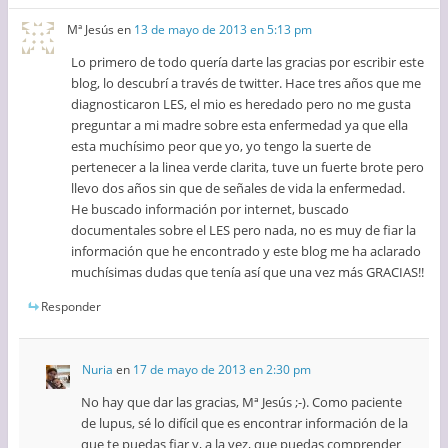
Mª Jesús
en
13 de mayo de 2013 en 5:13 pm
Lo primero de todo quería darte las gracias por escribir este
blog, lo descubrí a través de twitter. Hace tres años que me
diagnosticaron LES, el mio es heredado pero no me gusta
preguntar a mi madre sobre esta enfermedad ya que ella
esta muchísimo peor que yo, yo tengo la suerte de
pertenecer a la linea verde clarita, tuve un fuerte brote pero
llevo dos años sin que de señales de vida la enfermedad.
He buscado información por internet, buscado
documentales sobre el LES pero nada, no es muy de fiar la
información que he encontrado y este blog me ha aclarado
muchísimas dudas que tenía así que una vez más GRACIAS!!
Responder
Nuria
en
17 de mayo de 2013 en 2:30 pm
No hay que dar las gracias, Mª Jesús ;-). Como paciente
de lupus, sé lo difícil que es encontrar información de la
que te puedas fiar y, a la vez, que puedas comprender