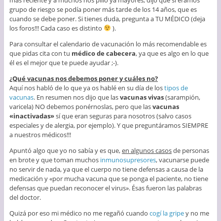
grupo de riesgo se podía poner más tarde de los 14 años, que es
cuando se debe poner. Si tienes duda, pregunta a TU MÉDICO (deja
los foros!!! Cada caso es distinto
).
Para consultar el calendario de vacunación lo más recomendable es
que pidas cita con tu
médico de cabecera
, ya que es algo en lo que
él es el mejor que te puede ayudar ;-).
¿Qué vacunas nos debemos poner y cuáles no?
Aquí nos habló de lo que ya os hablé en su día de los
tipos de
vacunas
. En resumen nos dijo que las
vacunas vivas
(sarampión,
varicela) NO debemos ponérnoslas, pero que las
vacunas
«inactivadas»
sí que eran seguras para nosotros (salvo casos
especiales y de alergia, por ejemplo). Y que preguntáramos SIEMPRE
a nuestros médicos!!!
Apuntó algo que yo no sabía y es que,
en algunos casos
de personas
en brote y que toman muchos
inmunosupresores
, vacunarse puede
no servir de nada, ya que el cuerpo no tiene defensas a causa de la
medicación y «por mucha vacuna que se ponga el paciente, no tiene
defensas que puedan reconocer el virus». Ésas fueron las palabras
del doctor.
Quizá por eso mi médico no me regañó cuando
cogí la gripe
y no me