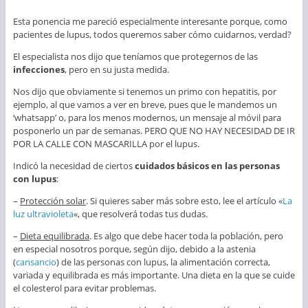
Esta ponencia me pareció especialmente interesante porque, como
pacientes de lupus, todos queremos saber cómo cuidarnos, verdad?
El especialista nos dijo que teníamos que protegernos de las
infecciones
, pero en su justa medida.
Nos dijo que obviamente si tenemos un primo con hepatitis, por
ejemplo, al que vamos a ver en breve, pues que le mandemos un
‘whatsapp’ o, para los menos modernos, un mensaje al móvil para
posponerlo un par de semanas. PERO QUE NO HAY NECESIDAD DE IR
POR LA CALLE CON MASCARILLA por el lupus.
Indicó la necesidad de ciertos
cuidados básicos en las personas
con lupus
:
–
Protección solar
. Si quieres saber más sobre esto, lee el artículo «
La
luz ultravioleta
«, que resolverá todas tus dudas.
–
Dieta equilibrada
. Es algo que debe hacer toda la población, pero
en especial nosotros porque, según dijo, debido a la astenia
(
cansancio
) de las personas con lupus, la alimentación correcta,
variada y equilibrada es más importante. Una dieta en la que se cuide
el colesterol para evitar problemas.