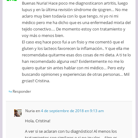
Buenas Nuria! Hace poco me diagnosticaron artritis, luego
lupus y en la última revisión síndrome de sjogren… No me
aclaro muy bien todavía con lo que tengo, ni yo ni mi
médico pero me ha dicho que es una enfermedad mixta del
tejido conectivo…. De momento estoy con tratamiento y
voy más o menos bien.
El caso esq hace poco fui a un fisio y me comentó que el
gluten y los lacteos favorecen la inflamación.. Y que ella me
recomendaba quitarme esas dos cosas de mi dieta. A ti te lo
han recomendado alguna vez? Evidentemente no me lo
quiero quitar sin antes hablar con mi médico… Pero esty
buscando opiniones y experiencias de otras personas… Mil
grcias!! Cristina.
Responder
Nuria
en
4 de septiembre de 2018 en 9:13 am
Hola, Cristina!
A ver si se aclaran con tu diagnóstico! Al menos los
tratamientos son similares o si no iguales… Algo es