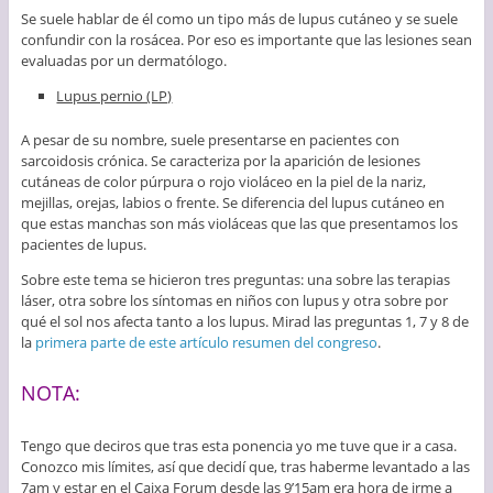
Se suele hablar de él como un tipo más de lupus cutáneo y se suele
confundir con la rosácea. Por eso es importante que las lesiones sean
evaluadas por un dermatólogo.
Lupus pernio (LP)
A pesar de su nombre, suele presentarse en pacientes con
sarcoidosis crónica. Se caracteriza por la aparición de lesiones
cutáneas de color púrpura o rojo violáceo en la piel de la nariz,
mejillas, orejas, labios o frente. Se diferencia del lupus cutáneo en
que estas manchas son más violáceas que las que presentamos los
pacientes de lupus.
Sobre este tema se hicieron tres preguntas: una sobre las terapias
láser, otra sobre los síntomas en niños con lupus y otra sobre por
qué el sol nos afecta tanto a los lupus. Mirad las preguntas 1, 7 y 8 de
la
primera parte de este artículo resumen del congreso
.
NOTA:
Tengo que deciros que tras esta ponencia yo me tuve que ir a casa.
Conozco mis límites, así que decidí que, tras haberme levantado a las
7am y estar en el Caixa Forum desde las 9’15am era hora de irme a