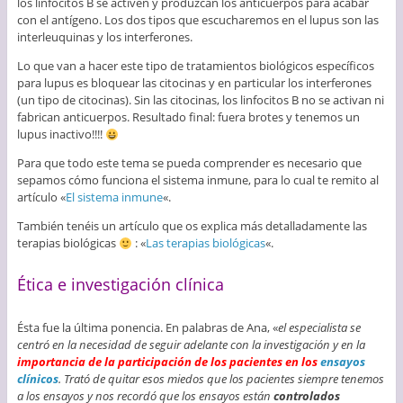
los linfocitos B se activen y produzcan los anticuerpos para acabar
con el antígeno. Los dos tipos que escucharemos en el lupus son las
interleuquinas y los interferones.
Lo que van a hacer este tipo de tratamientos biológicos específicos
para lupus es bloquear las citocinas y en particular los interferones
(un tipo de citocinas). Sin las citocinas, los linfocitos B no se activan ni
fabrican anticuerpos. Resultado final: fuera brotes y tenemos un
lupus inactivo!!!!
Para que todo este tema se pueda comprender es necesario que
sepamos cómo funciona el sistema inmune, para lo cual te remito al
artículo «
El sistema inmune
«.
También tenéis un artículo que os explica más detalladamente las
terapias biológicas
: «
Las terapias biológicas
«.
Ética e investigación clínica
Ésta fue la última ponencia. En palabras de Ana, «
el especialista se
centró en la necesidad de seguir adelante con la investigación y en la
importancia de la participación de los pacientes en los
ensayos
clínicos
. Trató de quitar esos miedos que los pacientes siempre tenemos
a los ensayos y nos recordó que los ensayos están
controlados