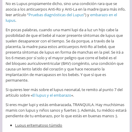
No es Lupus propiamente dicho, sino una condición rara que se
asocia a los anticuerpos Anti-Ro y Anti-La en la madre (para más info,
leer artículo “
Pruebas diagnósticas del Lupus
”) y
embarazo en el
lupus
.
En pocas palabras, cuando una mami lupi da a luz un hijo cabe la
posibilidad de que el bebé al nacer presente síntomas de lupus que
suelen desaparecer con el tiempo. Se da porque, a través de la
placenta, la madre pasa estos anticuerpos Anti-Ro al bebé, que
presenta síntomas de lupus en forma de manchas en la piel. Se irá a
los 6 meses por sí solo y el mayor peligro que corre el bebé es el
del bloqueo auriculoventricular (BAV) congénito, una condición que
causa un lento latido del corazón y que hace necesario la
implantación de marcapasos en los bebés. Y que sí que es
permanente.
Si quieres leer más sobre el lupus neonatal, te remito al punto 7 del
artículo sobre «
El lupus y el embarazo
«.
Si eres mujer lupi y estás embarazada, TRANQUILA. Hay muchísimas
mamis con lupus y niños sanos y fuertes :). Además, tu médico estará
pendiente de tu embarazo, por lo que estás en buenas manos :).
Lupus eritematoso túmido