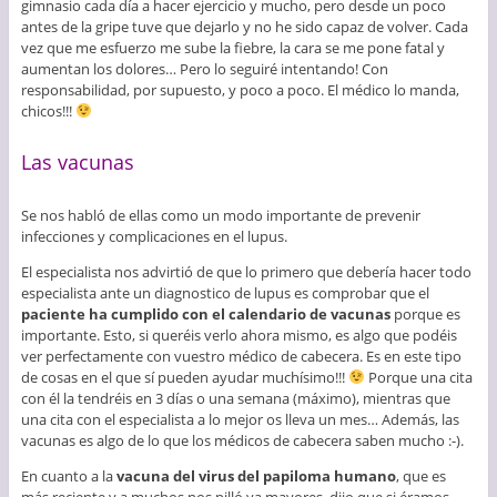
gimnasio cada día a hacer ejercicio y mucho, pero desde un poco
antes de la gripe tuve que dejarlo y no he sido capaz de volver. Cada
vez que me esfuerzo me sube la fiebre, la cara se me pone fatal y
aumentan los dolores… Pero lo seguiré intentando! Con
responsabilidad, por supuesto, y poco a poco. El médico lo manda,
chicos!!!
Las vacunas
Se nos habló de ellas como un modo importante de prevenir
infecciones y complicaciones en el lupus.
El especialista nos advirtió de que lo primero que debería hacer todo
especialista ante un diagnostico de lupus es comprobar que el
paciente ha cumplido con el calendario de vacunas
porque es
importante. Esto, si queréis verlo ahora mismo, es algo que podéis
ver perfectamente con vuestro médico de cabecera. Es en este tipo
de cosas en el que sí pueden ayudar muchísimo!!!
Porque una cita
con él la tendréis en 3 días o una semana (máximo), mientras que
una cita con el especialista a lo mejor os lleva un mes… Además, las
vacunas es algo de lo que los médicos de cabecera saben mucho :-).
En cuanto a la
vacuna del virus del papiloma humano
, que es
más reciente y a muchos nos pilló ya mayores, dijo que si éramos