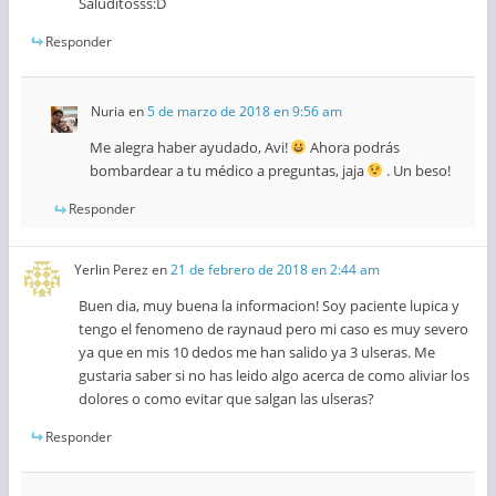
Saluditosss:D
Responder
Nuria
en
5 de marzo de 2018 en 9:56 am
Me alegra haber ayudado, Avi!
Ahora podrás
bombardear a tu médico a preguntas, jaja
. Un beso!
Responder
Yerlin Perez
en
21 de febrero de 2018 en 2:44 am
Buen dia, muy buena la informacion! Soy paciente lupica y
tengo el fenomeno de raynaud pero mi caso es muy severo
ya que en mis 10 dedos me han salido ya 3 ulseras. Me
gustaria saber si no has leido algo acerca de como aliviar los
dolores o como evitar que salgan las ulseras?
Responder