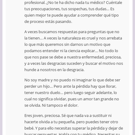
profesional. ¿No te ha dicho nada tu médico? Cuéntale
tus preocupaciones, tus sospechas, tus dudas… Es
quien mejor te puede ayudar a comprender qué tipo
de proceso estás pasando.
A veces buscamos respuestas para preguntas que no
la tienen… A veces la naturaleza es cruel y nos arrebata
lo que más queremos sin darnos un motivo que
podamos entender ni la ciencia explicar… No todo lo
que nos pase se debe a nuestra enfermedad, preciosa,
y a veces las desgracias suceden y buscar el motivo nos
hunde a nosotros en la desgracia.
No soy madre y no puedo ni imaginar lo que debe ser
perder un hijo… Pero ante la pérdida hay que llorar,
tener nuestro duelo… pero luego seguir adelante, lo
cual no significa olvidar, pues un amor tan grande no
se olvida. Ni tampoco el dolor.
Eres joven, preciosa. Sé que nada va a sustituir ni
hacerte olvida a tu pequeña, pero puedes tener otro
bebé. Y para ello necesitas superar la pérdida y dejar de
buscar respuestas. Habla con tu médico. Necesitas su