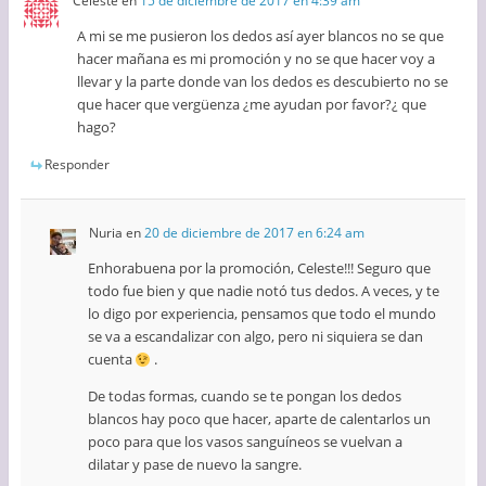
Celeste
en
15 de diciembre de 2017 en 4:39 am
A mi se me pusieron los dedos así ayer blancos no se que
hacer mañana es mi promoción y no se que hacer voy a
llevar y la parte donde van los dedos es descubierto no se
que hacer que vergüenza ¿me ayudan por favor?¿ que
hago?
Responder
Nuria
en
20 de diciembre de 2017 en 6:24 am
Enhorabuena por la promoción, Celeste!!! Seguro que
todo fue bien y que nadie notó tus dedos. A veces, y te
lo digo por experiencia, pensamos que todo el mundo
se va a escandalizar con algo, pero ni siquiera se dan
cuenta
.
De todas formas, cuando se te pongan los dedos
blancos hay poco que hacer, aparte de calentarlos un
poco para que los vasos sanguíneos se vuelvan a
dilatar y pase de nuevo la sangre.