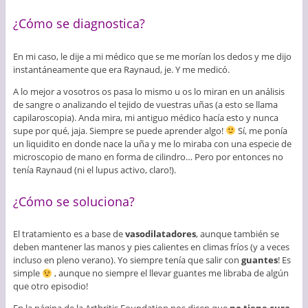
¿Cómo se diagnostica?
En mi caso, le dije a mi médico que se me morían los dedos y me dijo
instantáneamente que era Raynaud, je. Y me medicó.
A lo mejor a vosotros os pasa lo mismo u os lo miran en un análisis
de sangre o analizando el tejido de vuestras uñas (a esto se llama
capilaroscopia). Anda mira, mi antiguo médico hacía esto y nunca
supe por qué, jaja. Siempre se puede aprender algo!
Sí, me ponía
un liquidito en donde nace la uña y me lo miraba con una especie de
microscopio de mano en forma de cilindro… Pero por entonces no
tenía Raynaud (ni el lupus activo, claro!).
¿Cómo se soluciona?
El tratamiento es a base de
vasodilatadores
, aunque también se
deben mantener las manos y pies calientes en climas fríos (y a veces
incluso en pleno verano). Yo siempre tenía que salir con
guantes
! Es
simple
, aunque no siempre el llevar guantes me libraba de algún
que otro episodio!