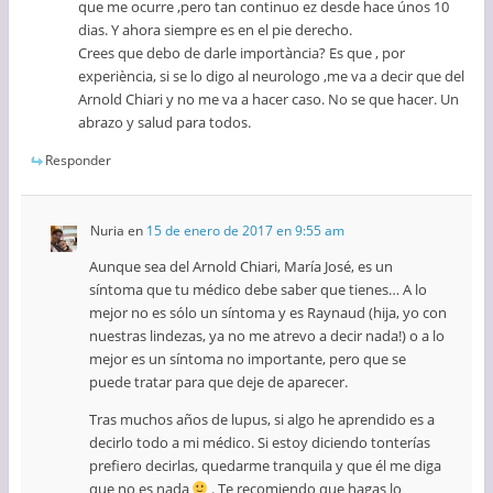
que me ocurre ,pero tan continuo ez desde hace únos 10
dias. Y ahora siempre es en el pie derecho.
Crees que debo de darle importància? Es que , por
experiència, si se lo digo al neurologo ,me va a decir que del
Arnold Chiari y no me va a hacer caso. No se que hacer. Un
abrazo y salud para todos.
Responder
Nuria
en
15 de enero de 2017 en 9:55 am
Aunque sea del Arnold Chiari, María José, es un
síntoma que tu médico debe saber que tienes… A lo
mejor no es sólo un síntoma y es Raynaud (hija, yo con
nuestras lindezas, ya no me atrevo a decir nada!) o a lo
mejor es un síntoma no importante, pero que se
puede tratar para que deje de aparecer.
Tras muchos años de lupus, si algo he aprendido es a
decirlo todo a mi médico. Si estoy diciendo tonterías
prefiero decirlas, quedarme tranquila y que él me diga
que no es nada
. Te recomiendo que hagas lo