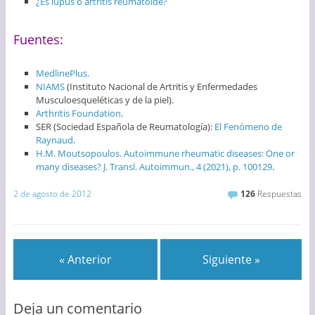
¿Es lupus o artritis reumatoide?
Fuentes:
MedlinePlus.
NIAMS
(Instituto Nacional de Artritis y Enfermedades
Musculoesqueléticas y de la piel).
Arthritis Foundation
.
SER (Sociedad Española de Reumatología):
El Fenómeno de
Raynaud
.
H.M. Moutsopoulos. Autoimmune rheumatic diseases: One or
many diseases? J. Transl. Autoimmun., 4 (2021), p. 100129
.
2 de agosto de 2012
126
Respuestas
« Anterior
Siguiente »
Deja un comentario