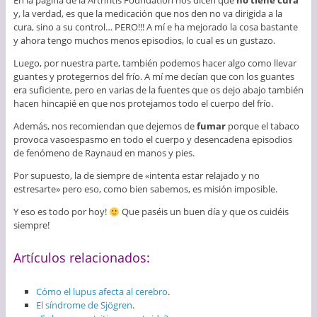
En la página de la Arthritis Foundation nos dicen que
no tiene cura
y, la verdad, es que la medicación que nos den no va dirigida a la
cura, sino a su control… PERO!!! A mí e ha mejorado la cosa bastante
y ahora tengo muchos menos episodios, lo cual es un gustazo.
Luego, por nuestra parte, también podemos hacer algo como llevar
guantes y protegernos del frío. A mí me decían que con los guantes
era suficiente, pero en varias de la fuentes que os dejo abajo también
hacen hincapié en que nos protejamos todo el cuerpo del frío.
Además, nos recomiendan que dejemos de
fumar
porque el tabaco
provoca vasoespasmo en todo el cuerpo y desencadena episodios
de fenómeno de Raynaud en manos y pies.
Por supuesto, la de siempre de «intenta estar relajado y no
estresarte» pero eso, como bien sabemos, es misión imposible.
Y eso es todo por hoy!
Que paséis un buen día y que os cuidéis
siempre!
Artículos relacionados:
Cómo el lupus afecta al cerebro
.
El síndrome de Sjögren
.