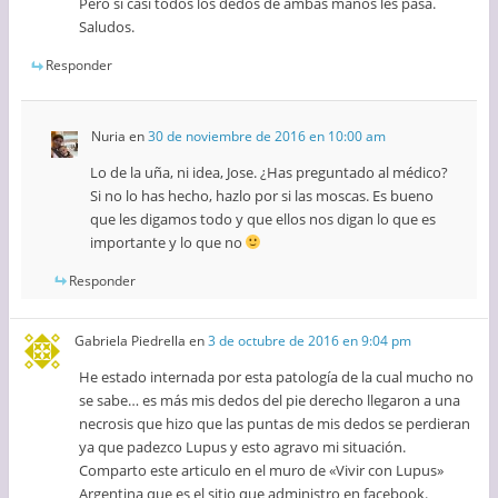
Pero si casi todos los dedos de ambas manos les pasa.
Saludos.
Responder
Nuria
en
30 de noviembre de 2016 en 10:00 am
Lo de la uña, ni idea, Jose. ¿Has preguntado al médico?
Si no lo has hecho, hazlo por si las moscas. Es bueno
que les digamos todo y que ellos nos digan lo que es
importante y lo que no
Responder
Gabriela Piedrella
en
3 de octubre de 2016 en 9:04 pm
He estado internada por esta patología de la cual mucho no
se sabe… es más mis dedos del pie derecho llegaron a una
necrosis que hizo que las puntas de mis dedos se perdieran
ya que padezco Lupus y esto agravo mi situación.
Comparto este articulo en el muro de «Vivir con Lupus»
Argentina que es el sitio que administro en facebook.