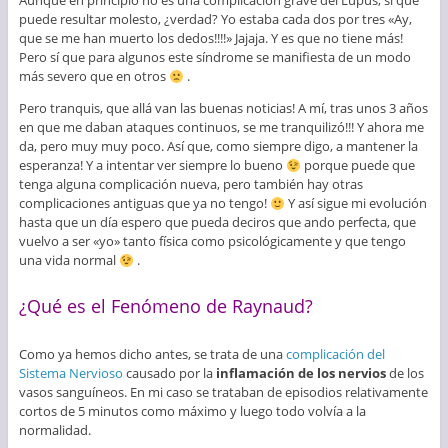
Aunque en principio no es una complicación grave del Lupus, sí que
puede resultar molesto, ¿verdad? Yo estaba cada dos por tres «Ay,
que se me han muerto los dedos!!!!» Jajaja. Y es que no tiene más!
Pero sí que para algunos este síndrome se manifiesta de un modo
más severo que en otros
.
Pero tranquis, que allá van las buenas noticias! A mí, tras unos 3 años
en que me daban ataques continuos, se me tranquilizó!!! Y ahora me
da, pero muy muy poco. Así que, como siempre digo, a mantener la
esperanza! Y a intentar ver siempre lo bueno
porque puede que
tenga alguna complicación nueva, pero también hay otras
complicaciones antiguas que ya no tengo!
Y así sigue mi evolución
hasta que un día espero que pueda deciros que ando perfecta, que
vuelvo a ser «yo» tanto física como psicológicamente y que tengo
una vida normal
.
¿Qué es el Fenómeno de Raynaud?
Como ya hemos dicho antes, se trata de una
complicación del
Sistema Nervioso
causado por la
inflamación de los nervios
de los
vasos sanguíneos. En mi caso se trataban de episodios relativamente
cortos de 5 minutos como máximo y luego todo volvía a la
normalidad.