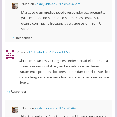
Nuria
en
25 de junio de 2017 en 8:37 am
María, sólo un médico puede responder esa pregunta,
ya que puede no ser nada o ser muchas cosas. Si te
ocurre con mucha frecuencia ve a que te lo miren. Un
saludo
Responder
Ana
en
17 de abril de 2017 en 11:58 pm
Ola buenas tardes yo tengo esa enfermedad el dolor en la
muñeca es insoportable y en los dedos eso no tiene
tratamiento porq los doctores no me dan con el chiste de q
lo q yo tengo solo me mandan naproxeno pero eso no me
sirve ya
Responder
Nuria
en
22 de junio de 2017 en 8:44 am
Hay tratamiento, Ana, tanto para el lupus como para el