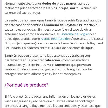
Normalmente afecta a los
dedos de pies y manos
, aunque
realmente puede afectar a los
labios, orejas, nariz
… A cualquier
saliente del cuerpo, vaya.
La gente que no tiene lupus también puede sufrir Raynaud, aunque
en este caso se denomina
Fenómeno de Raynaud Primario
y su
causa no es conocida… En nuestro caso (y en el caso de otras
enfermedades como Esclerodermia, el
Síndrome de Sjögren
y en
otros tipos artritis, como
Artritis Reumatoide
) sí que se sabe la causa:
El lupus! (o lo que sea). Y entonces se le llama Fenómeno de Raynaud
Secundario. Lo padecen entre el 30-40% de pacientes de lupus.
También pueden presentarlo las personas que trabajan con
herramientas que provocan
vibración
, (como los martillos
neumáticos) y determinados
medicamentos
que provocan
contracción de los vasos sanguíneos, como la ergotamina, los
antagonistas beta-adrenérgicos y los anticonceptivos.
¿Por qué se produce?
El frío o el estrés provocan una inflamación en los nervios de los
vasos sanguíneos y eso hace que nuestras venas se contraigan.
Entonces la sangre fluye menos a las extremidades y esto hace que