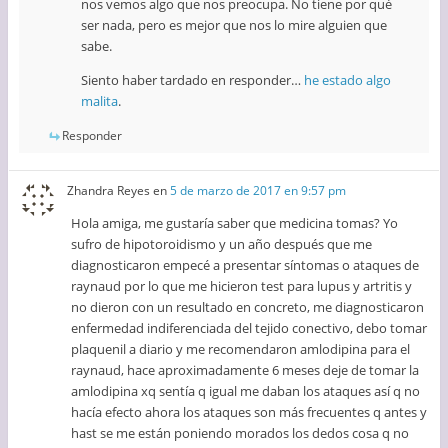
nos vemos algo que nos preocupa. No tiene por qué
ser nada, pero es mejor que nos lo mire alguien que
sabe.
Siento haber tardado en responder…
he estado algo
malita
.
Responder
Zhandra Reyes
en
5 de marzo de 2017 en 9:57 pm
Hola amiga, me gustaría saber que medicina tomas? Yo
sufro de hipotoroidismo y un año después que me
diagnosticaron empecé a presentar síntomas o ataques de
raynaud por lo que me hicieron test para lupus y artritis y
no dieron con un resultado en concreto, me diagnosticaron
enfermedad indiferenciada del tejido conectivo, debo tomar
plaquenil a diario y me recomendaron amlodipina para el
raynaud, hace aproximadamente 6 meses deje de tomar la
amlodipina xq sentía q igual me daban los ataques así q no
hacía efecto ahora los ataques son más frecuentes q antes y
hast se me están poniendo morados los dedos cosa q no