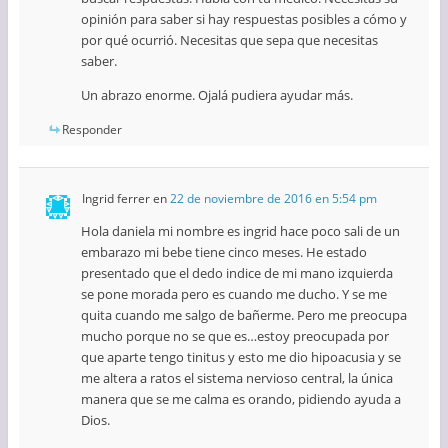
opinión para saber si hay respuestas posibles a cómo y
por qué ocurrió. Necesitas que sepa que necesitas
saber.
Un abrazo enorme. Ojalá pudiera ayudar más.
Responder
Ingrid ferrer
en
22 de noviembre de 2016 en 5:54 pm
Hola daniela mi nombre es ingrid hace poco sali de un
embarazo mi bebe tiene cinco meses. He estado
presentado que el dedo indice de mi mano izquierda
se pone morada pero es cuando me ducho. Y se me
quita cuando me salgo de bañerme. Pero me preocupa
mucho porque no se que es…estoy preocupada por
que aparte tengo tinitus y esto me dio hipoacusia y se
me altera a ratos el sistema nervioso central, la única
manera que se me calma es orando, pidiendo ayuda a
Dios.