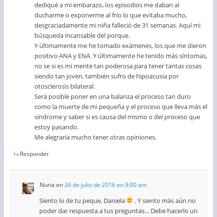
dediqué a mi embarazo, los episodios me daban al
ducharme o exponerme al frío lo que evitaba mucho,
desgraciadamente mi niña falleció de 31 semanas. Aquí mi
búsqueda incansable del porque.
Y últimamente me he tomado exámenes, los que me dieron
positivo ANA y ENA. Y últimamente he tenido más síntomas,
no se si es mi mente tan poderosa para tener tantas cosas
siendo tan joven, también sufro de hipoacusia por
otosclerosis bilateral.
Será posible poner en una balanza el proceso tan duro
como la muerte de mi pequeña y el proceso que lleva más el
síndrome y saber si es causa del mismo o del proceso que
estoy pasando.
Me alegraría mucho tener otras opiniones.
Responder
Nuria
en
26 de julio de 2016 en 9:00 am
Siento lo de tu peque, Daniela
. Y siento más aún no
poder dar respuesta a tus preguntas… Debe hacerlo un