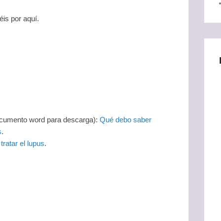
is por aquí.
documento word para descarga):
Qué debo saber
s
.
ratar el lupus
.
: