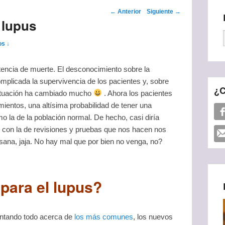
Navegador de
←
Anterior
Siguiente
→
 lupus
artículos
os ↓
encia de muerte. El desconocimiento sobre la
mplicada la supervivencia de los pacientes y, sobre
¿C
 situación ha cambiado mucho
. Ahora los pacientes
ientos, una altísima probabilidad de tener una
 la de la población normal. De hecho, casi diría
con la de revisiones y pruebas que nos hacen nos
sana, jaja. No hay mal que por bien no venga, no?
para el lupus?
contando todo acerca de
los más comunes
, los nuevos