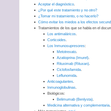
Aceptar el diagnóstico
.
¿Por qué este tratamiento y no otro?
¿Tomar mi tratamiento, o no hacerlo?
Cómo evitar los miedos a los efectos secunda
Tratamientos de los que se habla en el docu
Los antimaláricos
.
Corticoides
.
Los Inmunosupresores
:
Metotrexato
.
Azatioprina (Imurel)
.
Rituximab (Rituxan)
.
Ciclofosfamida
.
Leflunomida
.
Anticoagulantes
.
Inmunoglobulinas
.
Biológicos:
Belimumab (Benlysta)
.
Medicina alternativa y complementaria
.