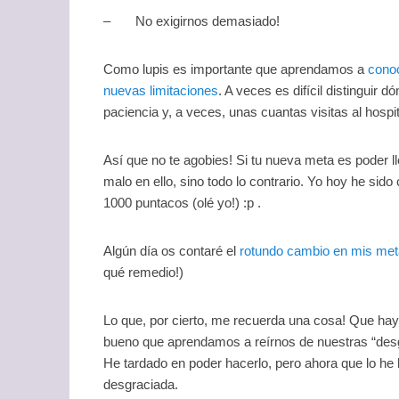
– No exigirnos demasiado!
Como lupis es importante que aprendamos a
cono
nuevas limitaciones
. A veces es difícil distinguir 
paciencia y, a veces, unas cuantas visitas al hospi
Así que no te agobies! Si tu nueva meta es poder l
malo en ello, sino todo lo contrario. Yo hoy he si
1000 puntacos (olé yo!) :p .
Algún día os contaré el
rotundo cambio en mis me
qué remedio!)
Lo que, por cierto, me recuerda una cosa! Que hay 
bueno que aprendamos a reírnos de nuestras “desg
He tardado en poder hacerlo, pero ahora que lo he
desgraciada.