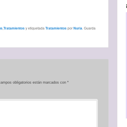
us
,
Tratamientos
y etiquetada
Tratamientos
por
Nuria
. Guarda
ampos obligatorios están marcados con
*