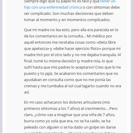
Siempre digo que su papel no es fácil y que
tener un
hijo con una enfermedad crónica
o con síntomas debe
ser complicado. Son muchas decisiones que deben
tomar al momento y en momentos complicados.
Que mi madre no lea esto, pero ella era parecida en lo
de los comentarios en la consulta… Mi médico por
aquél entonces me recetaba cosas como «dieta libre
que apetezca» y «debe hacer ejercicio físico» porque mi
madre tiró por el otro lado y no me dejaba tranquila. Al
final, tomé tu misma decisión (y madre mía, lo que
sufrí hasta que mis padres lo aceptaron! Creo que lo he
puesto y to jaja). Se acabaron los comentarios que no
ayudaban en consulta como que no me ponía las
cremas y me tumbaba al sol cual lagarto cuando no era
así.
En mi caso achacaron los dolores articulares (mis
primeros síntomas a los 7 años) al crecimiento… Pero
claro, ¿cómo vas a imaginar que una niña de 7 años,
burra como yo sola que era, no se ha caído, se ha
peleado con alguien o se ha dado un golpe sin darse