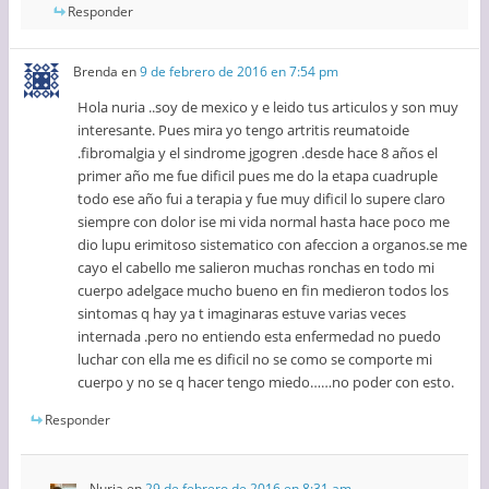
Responder
Brenda
en
9 de febrero de 2016 en 7:54 pm
Hola nuria ..soy de mexico y e leido tus articulos y son muy
interesante. Pues mira yo tengo artritis reumatoide
.fibromalgia y el sindrome jgogren .desde hace 8 años el
primer año me fue dificil pues me do la etapa cuadruple
todo ese año fui a terapia y fue muy dificil lo supere claro
siempre con dolor ise mi vida normal hasta hace poco me
dio lupu erimitoso sistematico con afeccion a organos.se me
cayo el cabello me salieron muchas ronchas en todo mi
cuerpo adelgace mucho bueno en fin medieron todos los
sintomas q hay ya t imaginaras estuve varias veces
internada .pero no entiendo esta enfermedad no puedo
luchar con ella me es dificil no se como se comporte mi
cuerpo y no se q hacer tengo miedo……no poder con esto.
Responder
Nuria
en
29 de febrero de 2016 en 8:31 am