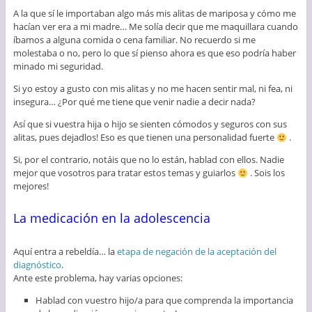
A la que sí le importaban algo más mis alitas de mariposa y cómo me
hacían ver era a mi madre… Me solía decir que me maquillara cuando
íbamos a alguna comida o cena familiar. No recuerdo si me
molestaba o no, pero lo que sí pienso ahora es que eso podría haber
minado mi seguridad.
Si yo estoy a gusto con mis alitas y no me hacen sentir mal, ni fea, ni
insegura… ¿Por qué me tiene que venir nadie a decir nada?
Así que si vuestra hija o hijo se sienten cómodos y seguros con sus
alitas, pues dejadlos! Eso es que tienen una personalidad fuerte
.
Si, por el contrario, notáis que no lo están, hablad con ellos. Nadie
mejor que vosotros para tratar estos temas y guiarlos
. Sois los
mejores!
La medicación en la adolescencia
Aquí entra a rebeldía… la
etapa de negación de la aceptación del
diagnóstico
.
Ante este problema, hay varias opciones:
Hablad con vuestro hijo/a para que comprenda la importancia