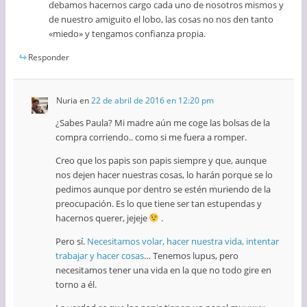
debamos hacernos cargo cada uno de nosotros mismos y
de nuestro amiguito el lobo, las cosas no nos den tanto
«miedo» y tengamos confianza propia.
Responder
Nuria
en
22 de abril de 2016 en 12:20 pm
¿Sabes Paula? Mi madre aún me coge las bolsas de la
compra corriendo.. como si me fuera a romper.
Creo que los papis son papis siempre y que, aunque
nos dejen hacer nuestras cosas, lo harán porque se lo
pedimos aunque por dentro se estén muriendo de la
preocupación. Es lo que tiene ser tan estupendas y
hacernos querer, jejeje
.
Pero sí.
Necesitamos volar, hacer nuestra vida, intentar
trabajar y hacer cosas
… Tenemos lupus, pero
necesitamos tener una vida en la que no todo gire en
torno a él.