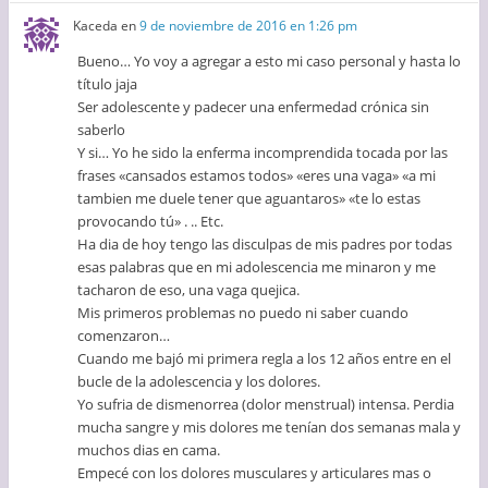
Kaceda
en
9 de noviembre de 2016 en 1:26 pm
Bueno… Yo voy a agregar a esto mi caso personal y hasta lo
título jaja
Ser adolescente y padecer una enfermedad crónica sin
saberlo
Y si… Yo he sido la enferma incomprendida tocada por las
frases «cansados estamos todos» «eres una vaga» «a mi
tambien me duele tener que aguantaros» «te lo estas
provocando tú» . .. Etc.
Ha dia de hoy tengo las disculpas de mis padres por todas
esas palabras que en mi adolescencia me minaron y me
tacharon de eso, una vaga quejica.
Mis primeros problemas no puedo ni saber cuando
comenzaron…
Cuando me bajó mi primera regla a los 12 años entre en el
bucle de la adolescencia y los dolores.
Yo sufria de dismenorrea (dolor menstrual) intensa. Perdia
mucha sangre y mis dolores me tenían dos semanas mala y
muchos dias en cama.
Empecé con los dolores musculares y articulares mas o