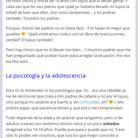
He visto chicos y chicas de 14 años con lupus que lo llevan genial. Y
cada vez que les veo pienso que ojalá yo hubiera llevado mi lupus la
mitad de bien que ellos. Son unos campeones… y los padres
también. Tooodos los padres.
Porque, chicos! Ser padres no es tarea fácil… Y lo hacen lo mejor que
pueden
. Ojalá viniéramos todos con un libro de instrucciones,
verdad? El lupus también!
Pero hay chicos que no lo llevan tan bien… Y muchos padres que me
han preguntado qué podían hacer para arreglar la situación. Por eso
escribo esto.
La psicología y la adolescencia
Esto no lo entienden ni los psicólogos jaja. Yo… era una rebelde, je.
He de reconocer que traía a mis padres de cabeza y no por el lupus,
sino porque mi carácter era fuerte (y sin
corticoides
, eh?
). Mis
pobres papis, qué paciencia tenían y qué poco me comprendían.
Todo depende de la edad y el carácter que tengamos, pero si de
adultos a veces nos sentimos bichos raros y un poco
aislados
,
imaginad a los 14-16 años. Puede que pase y puede que no. Y eso
sólo lo podéis ver vosotros, que sois los que mejor conocéis a