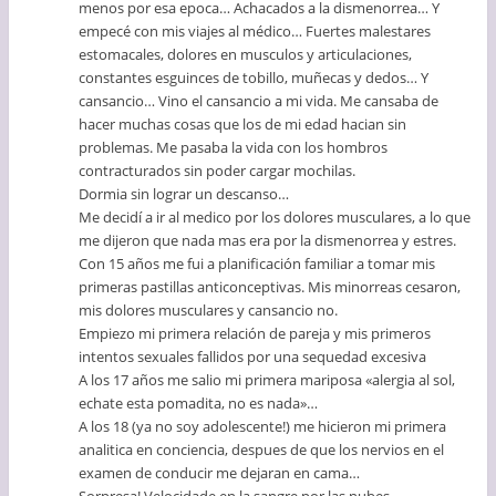
menos por esa epoca… Achacados a la dismenorrea… Y
empecé con mis viajes al médico… Fuertes malestares
estomacales, dolores en musculos y articulaciones,
constantes esguinces de tobillo, muñecas y dedos… Y
cansancio… Vino el cansancio a mi vida. Me cansaba de
hacer muchas cosas que los de mi edad hacian sin
problemas. Me pasaba la vida con los hombros
contracturados sin poder cargar mochilas.
Dormia sin lograr un descanso…
Me decidí a ir al medico por los dolores musculares, a lo que
me dijeron que nada mas era por la dismenorrea y estres.
Con 15 años me fui a planificación familiar a tomar mis
primeras pastillas anticonceptivas. Mis minorreas cesaron,
mis dolores musculares y cansancio no.
Empiezo mi primera relación de pareja y mis primeros
intentos sexuales fallidos por una sequedad excesiva
A los 17 años me salio mi primera mariposa «alergia al sol,
echate esta pomadita, no es nada»…
A los 18 (ya no soy adolescente!) me hicieron mi primera
analitica en conciencia, despues de que los nervios en el
examen de conducir me dejaran en cama…
Sorpresa! Velocidade en la sangre por las nubes,