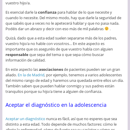
vuestro hijo/a.
Es esencial darle la
confianza
para hablar de lo que necesite y
cuando lo necesite. Del mismo modo, hay que darle la seguridad de
que sabéis que a veces no le apetecerá hablar y que no pasa nada.
Podéis dar un abrazo y decir con eso más de mil palabras
.
Quizá, dado que a esta edad suelen separarse más de los padres,
vuestro hijo/a no hable con vosotros… En este aspecto es
importante que os aseguréis de que vuestro habla con alguien
responsable
que sepa del tema o que sepa cómo buscar
información de calidad.
En este aspecto las
asociaciones
de pacientes pueden ser un gran
aliado.
En la de Madrid
, por ejemplo, tenemos a varios adolescentes
del mismo rango de edad y haremos una quedada entre ellos un día.
También saben que pueden hablar conmigo y sus padres están
tranquilos porque su hijo/a tiene a alguien de confianza.
Aceptar el diagnóstico en la adolescencia
Aceptar un diagnóstico
nunca es fácil, así que no esperes que sea
distinto a esta edad. Todo depende de muchos factores: cómo le
afecte la enfermedad, cómo de fuerte sea su carácter y cómo os