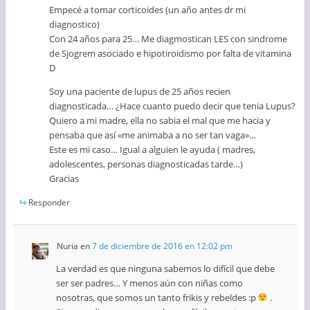
Empecé a tomar corticoides (un año antes dr mi
diagnostico)
Con 24 años para 25… Me diagmostican LES con sindrome
de Sjogrem asociado e hipotiroidismo por falta de vitamina
D
Soy una paciente de lupus de 25 años recien
diagnosticada… ¿Hace cuanto puedo decir que tenia Lupus?
Quiero a mi madre, ella no sabia el mal que me hacia y
pensaba que así «me animaba a no ser tan vaga»…
Este es mi caso… Igual a alguien le ayuda ( madres,
adolescentes, personas diagnosticadas tarde…)
Gracias
Responder
Nuria
en
7 de diciembre de 2016 en 12:02 pm
La verdad es que ninguna sabemos lo difícil que debe
ser ser padres… Y menos aún con niñas como
nosotras, que somos un tanto frikis y rebeldes :p
.