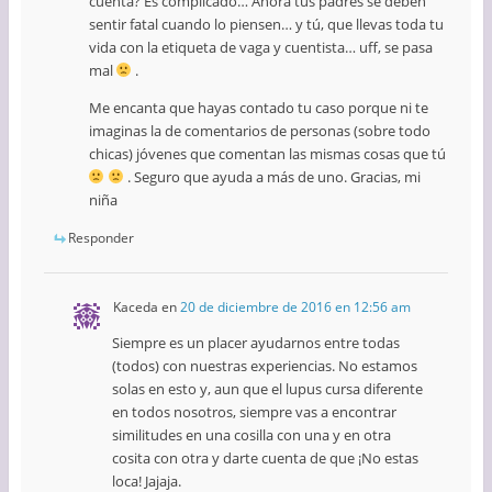
cuenta? Es complicado… Ahora tus padres se deben
sentir fatal cuando lo piensen… y tú, que llevas toda tu
vida con la etiqueta de vaga y cuentista… uff, se pasa
mal
.
Me encanta que hayas contado tu caso porque ni te
imaginas la de comentarios de personas (sobre todo
chicas) jóvenes que comentan las mismas cosas que tú
. Seguro que ayuda a más de uno. Gracias, mi
niña
Responder
Kaceda
en
20 de diciembre de 2016 en 12:56 am
Siempre es un placer ayudarnos entre todas
(todos) con nuestras experiencias. No estamos
solas en esto y, aun que el lupus cursa diferente
en todos nosotros, siempre vas a encontrar
similitudes en una cosilla con una y en otra
cosita con otra y darte cuenta de que ¡No estas
loca! Jajaja.