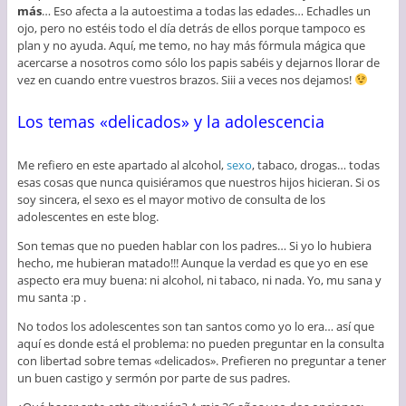
más
… Eso afecta a la autoestima a todas las edades… Echadles un
ojo, pero no estéis todo el día detrás de ellos porque tampoco es
plan y no ayuda. Aquí, me temo, no hay más fórmula mágica que
acercarse a nosotros como sólo los papis sabéis y dejarnos llorar de
vez en cuando entre vuestros brazos. Siii a veces nos dejamos!
Los temas «delicados» y la adolescencia
Me refiero en este apartado al alcohol,
sexo
, tabaco, drogas… todas
esas cosas que nunca quisiéramos que nuestros hijos hicieran. Si os
soy sincera, el sexo es el mayor motivo de consulta de los
adolescentes en este blog.
Son temas que no pueden hablar con los padres… Si yo lo hubiera
hecho, me hubieran matado!!! Aunque la verdad es que yo en ese
aspecto era muy buena: ni alcohol, ni tabaco, ni nada. Yo, mu sana y
mu santa :p .
No todos los adolescentes son tan santos como yo lo era… así que
aquí es donde está el problema: no pueden preguntar en la consulta
con libertad sobre temas «delicados». Prefieren no preguntar a tener
un buen castigo y sermón por parte de sus padres.