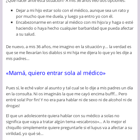
¿Qué hacer ante esta situación? A mis 36 años veo dos opciones:
Dejar a mi hijo estar solo con el médico, aunque sea un rato y
por mucho que me duela, y luego ya entro yo con él.
Encabezonarme en entrar al médico con mi hijo/a y haga o esté
haciendo o haya hecho cualquier barbaridad que pueda afectar
a su salud.
De nuevo, a mis 36 años, me imagino en la situación y… la verdad es
que se me llevarían los diablos si mi hija me dijera lo que yo les dije a
mis padres…
«Mamá, quiero entrar sola al médico»
Pues sí, le eché valor al asunto y tal cual se lo dije a mis padres un día
en la consulta. Ni os imagináis la que me cayó encima bufff… Pero
entré sola! Por fin! Y no era para hablar ni de sexo ni de alcohol ni de
drogas!
El que un adolescente quiera hablar con su médico a solas no
significa que vaya a tratar algún tema «escabroso»… A lo mejor el
chiquillo simplemente quiere preguntarle si el lupus va a afectar a su
virilidad, yo qué sé…