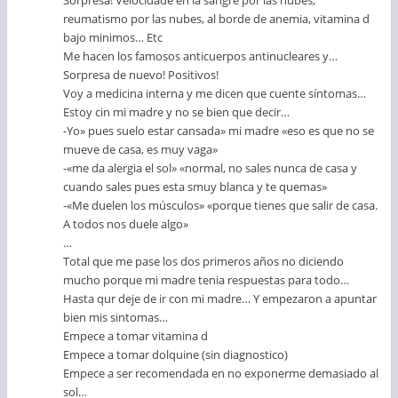
reumatismo por las nubes, al borde de anemia, vitamina d
bajo minimos… Etc
Me hacen los famosos anticuerpos antinucleares y…
Sorpresa de nuevo! Positivos!
Voy a medicina interna y me dicen que cuente síntomas…
Estoy cin mi madre y no se bien que decir…
-Yo» pues suelo estar cansada» mi madre «eso es que no se
mueve de casa, es muy vaga»
-«me da alergia el sol» «normal, no sales nunca de casa y
cuando sales pues esta smuy blanca y te quemas»
-«Me duelen los músculos» «porque tienes que salir de casa.
A todos nos duele algo»
…
Total que me pase los dos primeros años no diciendo
mucho porque mi madre tenia respuestas para todo…
Hasta qur deje de ir con mi madre… Y empezaron a apuntar
bien mis sintomas…
Empece a tomar vitamina d
Empece a tomar dolquine (sin diagnostico)
Empece a ser recomendada en no exponerme demasiado al
sol…