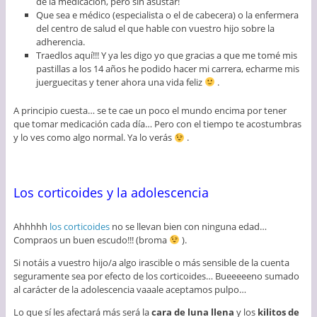
de la medicación, pero sin asustar!
Que sea e médico (especialista o el de cabecera) o la enfermera
del centro de salud el que hable con vuestro hijo sobre la
adherencia.
Traedlos aquí!!! Y ya les digo yo que gracias a que me tomé mis
pastillas a los 14 años he podido hacer mi carrera, echarme mis
juerguecitas y tener ahora una vida feliz
.
A principio cuesta… se te cae un poco el mundo encima por tener
que tomar medicación cada día… Pero con el tiempo te acostumbras
y lo ves como algo normal. Ya lo verás
.
Los corticoides y la adolescencia
Ahhhhh
los corticoides
no se llevan bien con ninguna edad…
Compraos un buen escudo!!! (broma
).
Si notáis a vuestro hijo/a algo irascible o más sensible de la cuenta
seguramente sea por efecto de los corticoides… Bueeeeeno sumado
al carácter de la adolescencia vaaale aceptamos pulpo…
Lo que sí les afectará más será la
cara de luna llena
y los
kilitos de