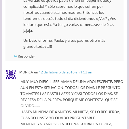
La verdad es que los papis tienen un papel muuuuy
complicado! Y sólo sabremos lo que sufren por
nosotros cuando seamos madres. Entonces los
tendremos detrás todo el día diciéndonos «¿Ves? ¿Ves
lo duro que es?». Ya tengo varias «amenazas» de ésas
jajaja.
Un beso enorme, Paula. y a tus padres otro más
grande todavía!!!
Responder
MONICA
en
12 de febrero de 2016 en 1:53 am
MUY, MUY DIFICIL, SER MAMA DE UNA ADOLESCENTE, PERO
AUN EN ESTA SITUACION, TODOS LOS DIAS, LE PREGUNTO,
TOMASTES LAS PASTILLAS??? Y CASI TODOS LOS DIAS, SE
REGRESA DE LA PUERTA, PORQUE ME CONTESTA, QUE SE
OLVIDO……
HASTA MI NENA DE 4 AÑITOS, MI NIETA, SE LO RECUERDA,
CUANDO HASTA YO OLVIDO PREGUNTARLE.
MI NENE, YA 3 AÑOS SIENDO UNA GUERRERA LUPICA,