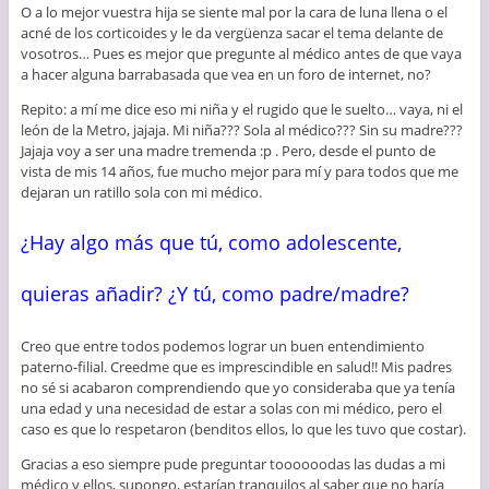
O a lo mejor vuestra hija se siente mal por la cara de luna llena o el
acné de los corticoides y le da vergüenza sacar el tema delante de
vosotros… Pues es mejor que pregunte al médico antes de que vaya
a hacer alguna barrabasada que vea en un foro de internet, no?
Repito: a mí me dice eso mi niña y el rugido que le suelto… vaya, ni el
león de la Metro, jajaja. Mi niña??? Sola al médico??? Sin su madre???
Jajaja voy a ser una madre tremenda :p . Pero, desde el punto de
vista de mis 14 años, fue mucho mejor para mí y para todos que me
dejaran un ratillo sola con mi médico.
¿Hay algo más que tú, como adolescente,
quieras añadir? ¿Y tú, como padre/madre?
Creo que entre todos podemos lograr un buen entendimiento
paterno-filial. Creedme que es imprescindible en salud!! Mis padres
no sé si acabaron comprendiendo que yo consideraba que ya tenía
una edad y una necesidad de estar a solas con mi médico, pero el
caso es que lo respetaron (benditos ellos, lo que les tuvo que costar).
Gracias a eso siempre pude preguntar toooooodas las dudas a mi
médico y ellos, supongo, estarían tranquilos al saber que no haría