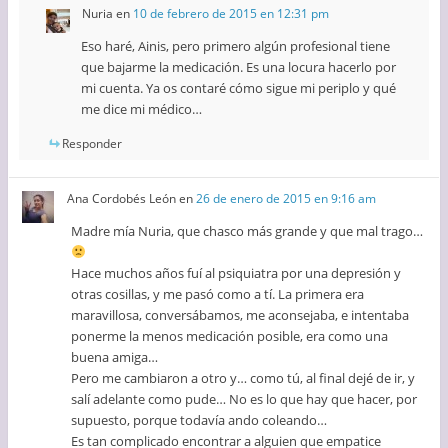
Nuria
en
10 de febrero de 2015 en 12:31 pm
Eso haré, Ainis, pero primero algún profesional tiene
que bajarme la medicación. Es una locura hacerlo por
mi cuenta. Ya os contaré cómo sigue mi periplo y qué
me dice mi médico…
Responder
Ana Cordobés León
en
26 de enero de 2015 en 9:16 am
Madre mía Nuria, que chasco más grande y que mal trago…
Hace muchos años fuí al psiquiatra por una depresión y
otras cosillas, y me pasó como a tí. La primera era
maravillosa, conversábamos, me aconsejaba, e intentaba
ponerme la menos medicación posible, era como una
buena amiga…
Pero me cambiaron a otro y… como tú, al final dejé de ir, y
salí adelante como pude… No es lo que hay que hacer, por
supuesto, porque todavía ando coleando…
Es tan complicado encontrar a alguien que empatice