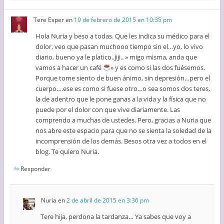
Tere Esper
en
19 de febrero de 2015 en 10:35 pm
Hola Nuria y beso a todas. Que les indica su médico para el
dolor, veo que pasan muchooo tiempo sin el…yo, lo vivo
diario, bueno ya le platico..jiji.. » migo misma, anda que
vamos a hacer un café
» y es como si las dos fuésemos.
Porque tome siento de buen ánimo, sin depresión…pero el
cuerpo….ese es como si fuese otro…o sea somos dos teres,
la de adentro que le pone ganas a la vida y la física que no
puede por el dolor con que vive diariamente. Las
comprendo a muchas de ustedes. Pero, gracias a Nuria que
nos abre este espacio para que no se sienta la soledad de la
incomprensión de los demás. Besos otra vez a todos en el
blog. Te quiero Nuria.
Responder
Nuria
en
2 de abril de 2015 en 3:36 pm
Tere hija, perdona la tardanza… Ya sabes que voy a