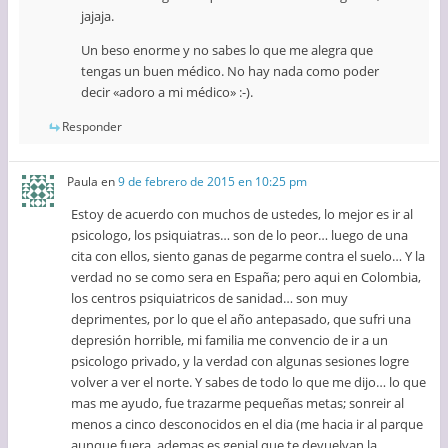
jajaja.
Un beso enorme y no sabes lo que me alegra que
tengas un buen médico. No hay nada como poder
decir «adoro a mi médico» :-).
Responder
Paula
en
9 de febrero de 2015 en 10:25 pm
Estoy de acuerdo con muchos de ustedes, lo mejor es ir al
psicologo, los psiquiatras… son de lo peor… luego de una
cita con ellos, siento ganas de pegarme contra el suelo… Y la
verdad no se como sera en España; pero aqui en Colombia,
los centros psiquiatricos de sanidad… son muy
deprimentes, por lo que el año antepasado, que sufri una
depresión horrible, mi familia me convencio de ir a un
psicologo privado, y la verdad con algunas sesiones logre
volver a ver el norte. Y sabes de todo lo que me dijo… lo que
mas me ayudo, fue trazarme pequeñas metas; sonreir al
menos a cinco desconocidos en el dia (me hacia ir al parque
aunque fuera, ademas es genial que te devuelvan la