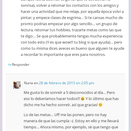
sonrisa), volver a retomar los contactos con los amigos y
hacer una actividad que me relaje, por aquella época volví a
pintar; y empece clases de esgrima… Si te cansas mucho de
pronto podrias empezar por algo sencillo… un grupo de
lectura, retomar tus hobbies, trazarte metas como las que
te digo… Se que probablemente tengas mucha experiencia
con todo esto (Y es que wow!!! tu blog si que ayuda)… pero
como tu misma dices aveces es bueno que alguien te ayude
a recordar lo importante que eres para nosotros.
Responder
Nuria
en
28 de febrero de 2015 en 2:05 pm
Me gusta lo de sonreír a 5 desconocidos al día… Pero
eso lo deberíamos hacer todos!!!
Y lo último que has
dicho me ha hecho sonreír, así que gracias!
Lo de las metas… Uff me las ponen, pero no hay
manera de que las cumpla :-(. Estoy en ello y me llevará
tiempo… Ahora mismo, por ejemplo, sé que tengo que