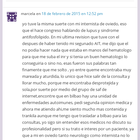
marcela
en
18 de febrero de 2015 en 12:52 pm
yo tuve la misma suerte con mi internista de oviedo, eso
que el hace congreso hablando de lupus y sindrome
antifosfolipido. En mi ultima revision que tuve con el
despues de haber tenido mi segunado AIT, me dijo que el
no podia hacer nada que estaba en manos del hematologo
para que me suba el inr y si tenia un buen hematologo lo
conseguiria o sino no, esas fueron sus palabras tan
finamente que me solto , yo entre queme encontraba muy
mareada y aturdida, lo unico que hice salir de la consulta y
llorar mucho, porque me encontraba desprotejida y
sola,por suerte por medio del grupo de saf de
internet,encontre que en bilbao hay una unidad de
enfermedades autoimunes, pedi segunda opinion medica y
ahora me atiendo ahi,me siento mucho mas contenida y
trankila aunque me tengo que trasladar a bilbao para las
consultas, yo sigo sin entender esos medicos no discuto su
profesionalidad pero si su trato e interes por un paciente, ya
que a mi en oviedo tanto neurologo como internista no lo