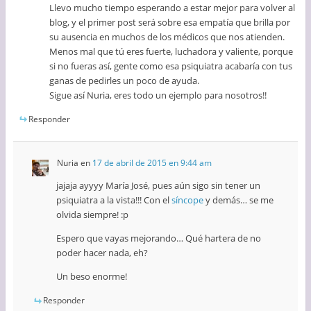
Llevo mucho tiempo esperando a estar mejor para volver al
blog, y el primer post será sobre esa empatía que brilla por
su ausencia en muchos de los médicos que nos atienden.
Menos mal que tú eres fuerte, luchadora y valiente, porque
si no fueras así, gente como esa psiquiatra acabaría con tus
ganas de pedirles un poco de ayuda.
Sigue así Nuria, eres todo un ejemplo para nosotros!!
Responder
Nuria
en
17 de abril de 2015 en 9:44 am
jajaja ayyyy María José, pues aún sigo sin tener un
psiquiatra a la vista!!! Con el
síncope
y demás… se me
olvida siempre! :p
Espero que vayas mejorando… Qué hartera de no
poder hacer nada, eh?
Un beso enorme!
Responder