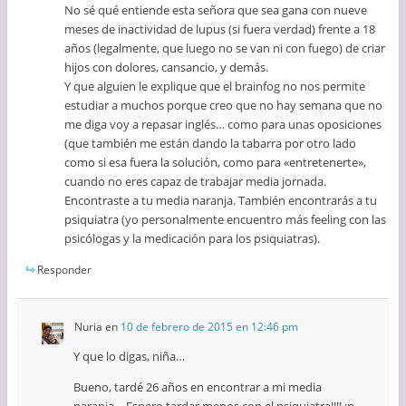
No sé qué entiende esta señora que sea gana con nueve
meses de inactividad de lupus (si fuera verdad) frente a 18
años (legalmente, que luego no se van ni con fuego) de criar
hijos con dolores, cansancio, y demás.
Y que alguien le explique que el brainfog no nos permite
estudiar a muchos porque creo que no hay semana que no
me diga voy a repasar inglés… como para unas oposiciones
(que también me están dando la tabarra por otro lado
como si esa fuera la solución, como para «entretenerte»,
cuando no eres capaz de trabajar media jornada.
Encontraste a tu media naranja. También encontrarás a tu
psiquiatra (yo personalmente encuentro más feeling con las
psicólogas y la medicación para los psiquiatras).
Responder
Nuria
en
10 de febrero de 2015 en 12:46 pm
Y que lo digas, niña…
Bueno, tardé 26 años en encontrar a mi media
naranja… Espero tardar menos con el psiquiatra!!!! :p