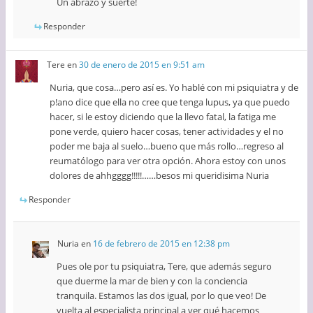
Un abrazo y suerte!
Responder
Tere
en
30 de enero de 2015 en 9:51 am
Nuria, que cosa…pero así es. Yo hablé con mi psiquiatra y de
p!ano dice que ella no cree que tenga lupus, ya que puedo
hacer, si le estoy diciendo que la llevo fatal, la fatiga me
pone verde, quiero hacer cosas, tener actividades y el no
poder me baja al suelo…bueno que más rollo…regreso al
reumatólogo para ver otra opción. Ahora estoy con unos
dolores de ahhgggg!!!!!……besos mi queridisima Nuria
Responder
Nuria
en
16 de febrero de 2015 en 12:38 pm
Pues ole por tu psiquiatra, Tere, que además seguro
que duerme la mar de bien y con la conciencia
tranquila. Estamos las dos igual, por lo que veo! De
vuelta al especialista principal a ver qué hacemos