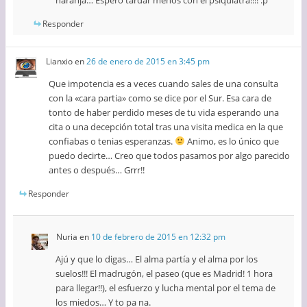
Responder
Lianxio
en
26 de enero de 2015 en 3:45 pm
Que impotencia es a veces cuando sales de una consulta
con la «cara partia» como se dice por el Sur. Esa cara de
tonto de haber perdido meses de tu vida esperando una
cita o una decepción total tras una visita medica en la que
confiabas o tenias esperanzas.
Animo, es lo único que
puedo decirte… Creo que todos pasamos por algo parecido
antes o después… Grrr!!
Responder
Nuria
en
10 de febrero de 2015 en 12:32 pm
Ajú y que lo digas… El alma partía y el alma por los
suelos!!! El madrugón, el paseo (que es Madrid! 1 hora
para llegar!!), el esfuerzo y lucha mental por el tema de
los miedos… Y to pa na.