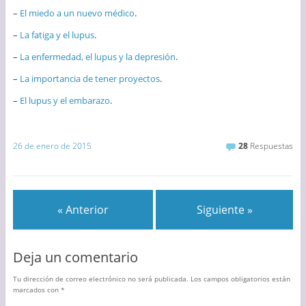
–
El miedo a un nuevo médico
.
–
La fatiga y el lupus
.
–
La enfermedad, el lupus y la depresión
.
–
La importancia de tener proyectos
.
–
El lupus y el embarazo
.
26 de enero de 2015
28
Respuestas
« Anterior
Siguiente »
Deja un comentario
Tu dirección de correo electrónico no será publicada.
Los campos obligatorios están
marcados con
*