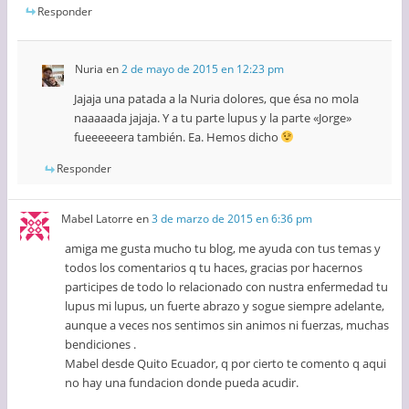
Responder
Nuria
en
2 de mayo de 2015 en 12:23 pm
Jajaja una patada a la Nuria dolores, que ésa no mola
naaaaada jajaja. Y a tu parte lupus y la parte «Jorge»
fueeeeeera también. Ea. Hemos dicho
Responder
Mabel Latorre
en
3 de marzo de 2015 en 6:36 pm
amiga me gusta mucho tu blog, me ayuda con tus temas y
todos los comentarios q tu haces, gracias por hacernos
participes de todo lo relacionado con nustra enfermedad tu
lupus mi lupus, un fuerte abrazo y sogue siempre adelante,
aunque a veces nos sentimos sin animos ni fuerzas, muchas
bendiciones .
Mabel desde Quito Ecuador, q por cierto te comento q aqui
no hay una fundacion donde pueda acudir.