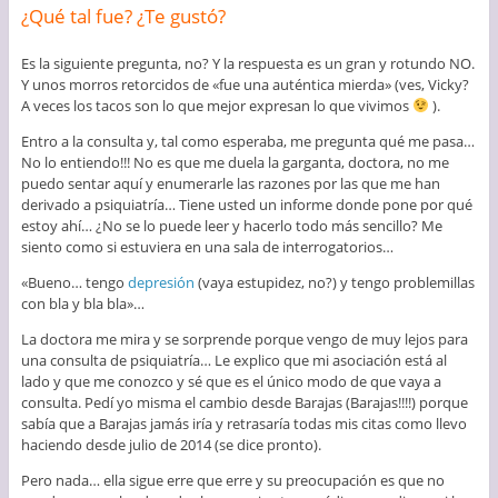
¿Qué tal fue? ¿Te gustó?
Es la siguiente pregunta, no? Y la respuesta es un gran y rotundo NO.
Y unos morros retorcidos de «fue una auténtica mierda» (ves, Vicky?
A veces los tacos son lo que mejor expresan lo que vivimos
).
Entro a la consulta y, tal como esperaba, me pregunta qué me pasa…
No lo entiendo!!! No es que me duela la garganta, doctora, no me
puedo sentar aquí y enumerarle las razones por las que me han
derivado a psiquiatría… Tiene usted un informe donde pone por qué
estoy ahí… ¿No se lo puede leer y hacerlo todo más sencillo? Me
siento como si estuviera en una sala de interrogatorios…
«Bueno… tengo
depresión
(vaya estupidez, no?) y tengo problemillas
con bla y bla bla»…
La doctora me mira y se sorprende porque vengo de muy lejos para
una consulta de psiquiatría… Le explico que mi asociación está al
lado y que me conozco y sé que es el único modo de que vaya a
consulta. Pedí yo misma el cambio desde Barajas (Barajas!!!!) porque
sabía que a Barajas jamás iría y retrasaría todas mis citas como llevo
haciendo desde julio de 2014 (se dice pronto).
Pero nada… ella sigue erre que erre y su preocupación es que no