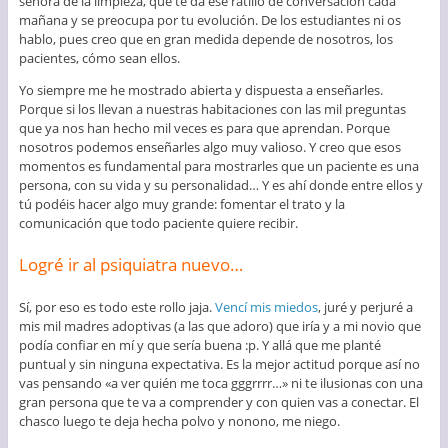
señora de la limpieza, que te da ese ratillo de conversación cada
mañana y se preocupa por tu evolución. De los estudiantes ni os
hablo, pues creo que en gran medida depende de nosotros, los
pacientes, cómo sean ellos.
Yo siempre me he mostrado abierta y dispuesta a enseñarles.
Porque si los llevan a nuestras habitaciones con las mil preguntas
que ya nos han hecho mil veces es para que aprendan. Porque
nosotros podemos enseñarles algo muy valioso. Y creo que esos
momentos es fundamental para mostrarles que un paciente es una
persona, con su vida y su personalidad… Y es ahí donde entre ellos y
tú podéis hacer algo muy grande: fomentar el trato y la
comunicación que todo paciente quiere recibir.
Logré ir al psiquiatra nuevo…
Sí, por eso es todo este rollo jaja.
Vencí mis miedos
, juré y perjuré a
mis mil madres adoptivas (a las que adoro) que iría y a mi novio que
podía confiar en mí y que sería buena :p. Y allá que me planté
puntual y sin ninguna expectativa. Es la mejor actitud porque así no
vas pensando «a ver quién me toca gggrrrr…» ni te ilusionas con una
gran persona que te va a comprender y con quien vas a conectar. El
chasco luego te deja hecha polvo y nonono, me niego.