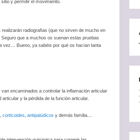
itio y permitir el movimiento.
s realizarán radiografías (que no sirven de mucho en
… Seguro que a muchos os suenan estas pruebas
era vez… Bueno, ya sabéis por qué os hacían tanta
 van encaminados a controlar la inflamación articular
articular y la pérdida de la función articular.
s,
corticoides
,
antipalúdicos
y demás familia…
 intervención quirúrgica para corregir las