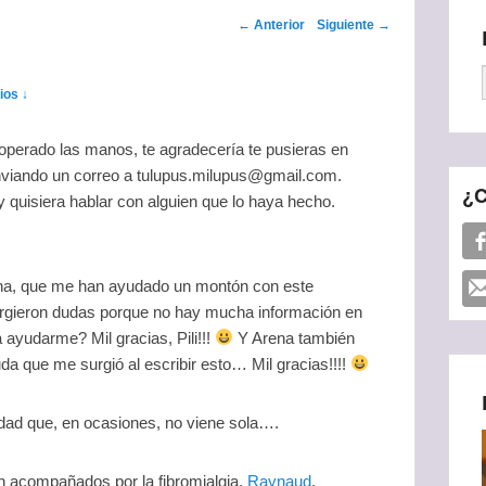
Navegador de
←
Anterior
Siguiente
→
artículos
ios ↓
operado las manos, te agradecería te pusieras en
nviando un correo a tulupus.milupus@gmail.com.
¿C
 quisiera hablar con alguien que lo haya hecho.
Arena, que me han ayudado un montón con este
gieron dudas porque no hay mucha información en
 ayudarme? Mil gracias, Pili!!!
Y Arena también
 que me surgió al escribir esto… Mil gracias!!!!
dad que, en ocasiones, no viene sola….
n acompañados por la fibromialgia,
Raynaud
,