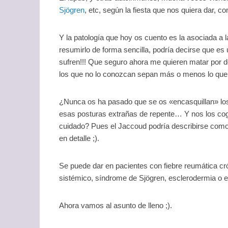
Sjögren
, etc, según la fiesta que nos quiera dar, c
Y la patología que hoy os cuento es la asociada a 
resumirlo de forma sencilla, podría decirse que es 
sufren!!! Que seguro ahora me quieren matar por de
los que no lo conozcan sepan más o menos lo qu
¿Nunca os ha pasado que se os «encasquillan» lo
esas posturas extrañas de repente… Y nos los c
cuidado? Pues el Jaccoud podría describirse como
en detalle ;).
Se puede dar en pacientes con fiebre reumática cró
sistémico, síndrome de Sjögren, esclerodermia o esp
Ahora vamos al asunto de lleno ;).