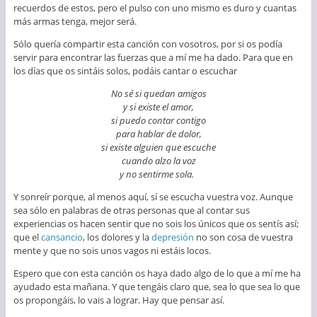
recuerdos de estos, pero el pulso con uno mismo es duro y cuantas
más armas tenga, mejor será.
Sólo quería compartir esta canción con vosotros, por si os podía
servir para encontrar las fuerzas que a mí me ha dado. Para que en
los días que os sintáis solos, podáis cantar o escuchar
No sé si quedan amigos
y si existe el amor,
si puedo contar contigo
para hablar de dolor,
si existe alguien que escuche
cuando alzo la voz
y no sentirme sola.
Y sonreír porque, al menos aquí, sí se escucha vuestra voz. Aunque
sea sólo en palabras de otras personas que al contar sus
experiencias os hacen sentir que no sois los únicos que os sentís así;
que el
cansancio
, los dolores y la
depresión
no son cosa de vuestra
mente y que no sois unos vagos ni estáis locos.
Espero que con esta canción os haya dado algo de lo que a mí me ha
ayudado esta mañana. Y que tengáis claro que, sea lo que sea lo que
os propongáis, lo vais a lograr. Hay que pensar así.