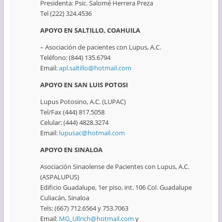
Presidenta: Psic. Salomé Herrera Preza
Tel (222) 324.4536
APOYO EN SALTILLO, COAHUILA
– Asociación de pacientes con Lupus, A.C.
Teléfono: (844) 135.6794
Email:
apl.saltillo@hotmail.com
APOYO EN SAN LUIS POTOSI
Lupus Potosino, A.C. (LUPAC)
Tel/Fax (444) 817.5058
Celular: (444) 4828.3274
Email:
lupusac@hotmail.com
APOYO EN SINALOA
Asociación Sinaolense de Pacientes con Lupus, A.C.
(ASPALUPUS)
Edificio Guadalupe, 1er piso, int. 106 Col. Guadalupe
Culiacán, Sinaloa
Tels: (667) 712.6564 y 753.7063
Email:
MG_Ullrich@hotmail.com
y