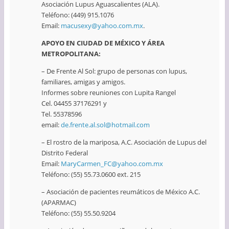
Asociación Lupus Aguascalientes (ALA).
Teléfono: (449) 915.1076
Email:
macusexy@yahoo.com.mx
.
APOYO EN CIUDAD DE MÉXICO Y ÁREA
METROPOLITANA:
– De Frente Al Sol: grupo de personas con lupus,
familiares, amigas y amigos.
Informes sobre reuniones con Lupita Rangel
Cel. 04455 37176291 y
Tel. 55378596
email:
de.frente.al.sol@hotmail.com
– El rostro de la mariposa, A.C. Asociación de Lupus del
Distrito Federal
Email:
MaryCarmen_FC@yahoo.com.mx
Teléfono: (55) 55.73.0600 ext. 215
– Asociación de pacientes reumáticos de México A.C.
(APARMAC)
Teléfono: (55) 55.50.9204