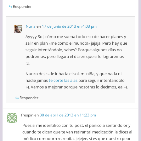
Responder
Nuria
en
17 de junio de 2013 en 4:03 pm
Ayyyy Sol, cómo me suena todo eso de hacer planes y
salir en plan «me como el mundo!» jajaja. Pero hay que
seguir intentándolo, sabes? Porque algunos días no
podremos, pero llegará el día en que sí lo lograremos
:D.
Nunca dejes de ir hacia el sol, mi niña, y que nada ni
nadie jamás
te corte las alas
para seguir intentándolo
:-). Vamos a mejorar porque nosotras lo decimos, ea :-).
Responder
frespin
en
30 de abril de 2013 en 11:23 pm
Pues si me identifico con tu post, el panico a sentir dolor y
cuando te dicen que te van retirar tal medicación le dices al
médico comooorrrrr, repita, jejejee, si es que nuestro peor