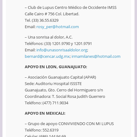
– Club de Lupus Centro Médico de Occidente IMSS
Calle Cairo # 756 Col. Libertad.
Tel. (33) 36.55.6329
Email:
rosy_per@hotmail.com
– Una sonrisa al dolor, A.C.
Teléfonos: (33) 1201.9790 y 1201.9791
Email:
info@unasonrisaaldolor.org
;
bernard@cencar.udg.mx
;
irmamilanes@hotmail.com
APOYO EN LEON, GUANAJUATO:
– Asociación Guanajuato Capital (APAR)
Sede: Auditoriu Hospital ISSSTE
Guanajuato, Gto. Cerro del Hormiguero s/n
Coordinadora: T. Social Rosa Judith Guerrero
Teléfono: (477) 711.9034
APOYO EN MEXICALI:
– Grupo de apoyo CONVIVIENDO CON MI LUPUS
Teléfono: 552.6319
Celular: (686) 144.94.69