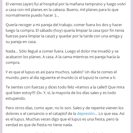
El viernes (ayer) fui al hospital por la mañana temprano y luego volví
a casa con mil planes en la cabeza. Bueno, mil planes para lo que
normalmente puedo hacer :)…
Quería recoger a mi pareja del trabajo, comer fuera los dos y hacer
luego la compra. El sábado (hoy) quería limpiar la casa (por fin tenía
fuerzas para limpiar la casa!) y quedar por la tarde con una amiga y
su pareja en casa.
Nada… Sólo llegué a comer fuera. Luego el dolor me invadió y se
acabaron los planes. A casa. A la cama mientras mi pareja hacía la
compra.
Y es que el lupus es así para muchos, sabéis? Un día te comes el
mundo, pero al día siguiente el mundo (o el lupus) te come a ti.
Te sientes con fuerzas y dices todo feliz «Vamos a la calle!!! Que mira
qué bien estoy!!!! :D». Y, sí, la mayoría de los días sales y es todo
estupendo.
Pero otros días, como ayer, no lo son. Sales y de repente vienen los
dolores o el cansancio o el cataplof de la
depresión
… Lo que sea. Así
es el lupus. Muchas veces digo que el lupus es una fiesta, pero la
verdad es que de fiesta no tiene nada.