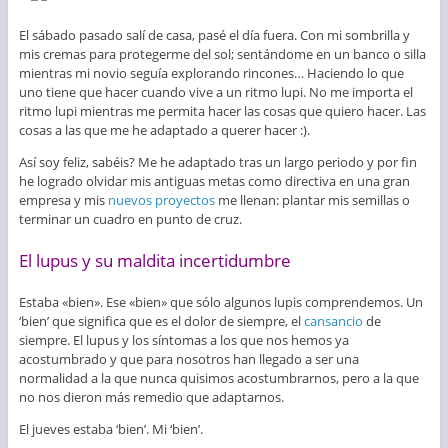
El sábado pasado salí de casa, pasé el día fuera. Con mi sombrilla y
mis cremas para protegerme del sol; sentándome en un banco o silla
mientras mi novio seguía explorando rincones… Haciendo lo que
uno tiene que hacer cuando vive a un ritmo lupi. No me importa el
ritmo lupi mientras me permita hacer las cosas que quiero hacer. Las
cosas a las que me he adaptado a querer hacer :).
Así soy feliz, sabéis? Me he adaptado tras un largo periodo y por fin
he logrado olvidar mis antiguas metas como directiva en una gran
empresa y mis
nuevos proyectos
me llenan: plantar mis semillas o
terminar un cuadro en punto de cruz.
El lupus y su maldita incertidumbre
Estaba «bien». Ese «bien» que sólo algunos lupis comprendemos. Un
‘bien’ que significa que es el dolor de siempre, el
cansancio
de
siempre. El lupus y los síntomas a los que nos hemos ya
acostumbrado y que para nosotros han llegado a ser una
normalidad a la que nunca quisimos acostumbrarnos, pero a la que
no nos dieron más remedio que adaptarnos.
El jueves estaba ‘bien’. Mi ‘bien’.