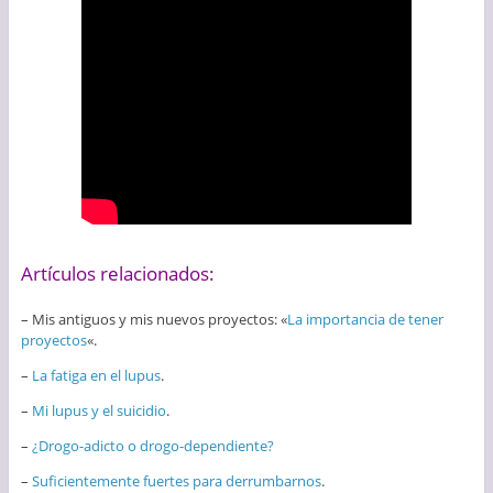
Artículos relacionados:
– Mis antiguos y mis nuevos proyectos: «
La importancia de tener
proyectos
«.
–
La fatiga en el lupus
.
–
Mi lupus y el suicidio
.
–
¿Drogo-adicto o drogo-dependiente?
–
Suficientemente fuertes para derrumbarnos
.