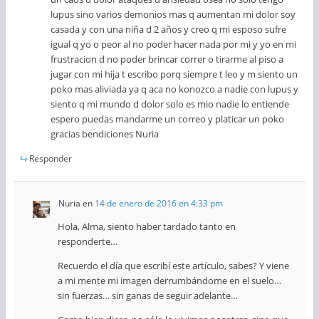
lupus sino varios demonios mas q aumentan mi dolor soy
casada y con una niña d 2 años y creo q mi esposo sufre
igual q yo o peor al no poder hacer nada por mi y yo en mi
frustracion d no poder brincar correr o tirarme al piso a
jugar con mi hija t escribo porq siempre t leo y m siento un
poko mas aliviada ya q aca no konozco a nadie con lupus y
siento q mi mundo d dolor solo es mio nadie lo entiende
espero puedas mandarme un correo y platicar un poko
gracias bendiciones Nuria
Responder
Nuria
en
14 de enero de 2016 en 4:33 pm
Hola, Alma, siento haber tardado tanto en
responderte…
Recuerdo el día que escribí este artículo, sabes? Y viene
a mi mente mi imagen derrumbándome en el suelo…
sin fuerzas… sin ganas de seguir adelante…