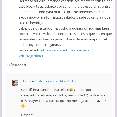
Hermoso articulo, preciosa cancion, realmente te felicito por
este blog y te agradezco por ser un faro de esperanza entre
un mar de miedo para muchos que no tenemos mucha
ayuda apoyo ni informacion, saludos desde colombia y que
Dios te bendiga.
Sabes que otra cancion escucho muchisimo? soy mas bien
rockerita y este video me encanta, es de esas que hacen que
te levantes con fuerzas para luchar y decir al carajo con el
dolor hoy te quiero ganar…
te dejo el link
https://www.youtube.com/watch?
v=iNzMjR7dR04
Responder
Nuria
en
15 de junio de 2014 en 9:39 am
Grandísima canción, Marcela!!!!
Gracias por
compartirla. Al carajo el dolor, bien dicho! Que llevo yo
desde ayer con la cadera que no me deja tranquila, eh?
Besos!!!