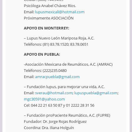
Psicóloga Anabel Chávez Ríos.
Email:
lupusmexicali@hotmail.com
Próximamente ASOCIACIÓN
APOYO EN MONTERREY:
– Lupus Nuevo León Mariposa Roja, A.C.
Teléfonos: (81) 83.78.1520; 83.78.0651
APOYO EN PUEBLA:
-Asociación Mexicana de Reumáticos, A.C. (AMRAC)
Teléfonos: (222)235.0480
Email:
amracpuebla@gmail.com
– Fundación lupus, para mejorar una vida, A.C.
Email:
sverau@hotmail.com
;
lupuspuebla@gmail.com
;
mgc30591@yahoo.com
Cel: 044 22 21 63 50 87 y 01 2222 28 31 56
– Fundación proPaciente Reumático, A.C. (FUPRE)
Fundador: Dr. Jorge Rojas Rodríguez
Coordina: Dra. Iliana Holguín