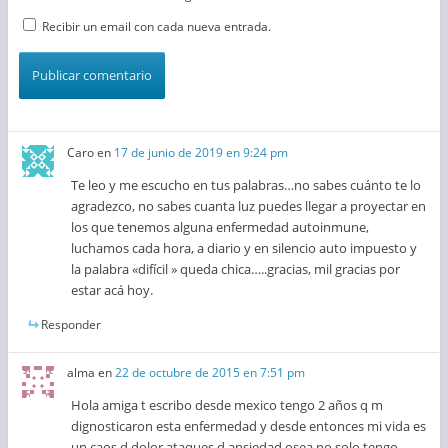
Recibir un email con cada nueva entrada.
Caro
en
17 de junio de 2019 en 9:24 pm
Te leo y me escucho en tus palabras…no sabes cuánto te lo
agradezco, no sabes cuanta luz puedes llegar a proyectar en
los que tenemos alguna enfermedad autoinmune,
luchamos cada hora, a diario y en silencio auto impuesto y
la palabra «difícil » queda chica…..gracias, mil gracias por
estar acá hoy.
Responder
alma
en
22 de octubre de 2015 en 7:51 pm
Hola amiga t escribo desde mexico tengo 2 años q m
dignosticaron esta enfermedad y desde entonces mi vida es
un caos d dolor ataques d ansiedad osea no solo tengo