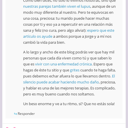
Como bien dices, no sólo lo vivimos nosotras, sino que
nuestras parejas también viven el lupus
, aunque de un
modo muy diferente al nuestro. Pero te equivocas en
una cosa, preciosa: tu marido puede hacer muchas
cosas por ti y eso ya a repercutir en una relación más
sana y feliz (no cura, pero algo alivia!):
espero que este
artículo os ayude
a ambos porque a Jorge y a mí nos
cambió la vida para bien.
A lo largo y ancho de este blog podrás ver que hay mil
personas que cada día viven como tú y que saben lo
que es
vivir con una enfermedad crónica
. Espero que
hagas de éste tu sitio y que
grites
cuando te haga falta,
pues debemos echar afuera lo que llevamos dentro.
El
silencio puede acabar haciendo mucho daño
, preciosa,
y hablar es una de las mejores terapias. Es complicado,
pero es muy bueno cuando nos soltamos.
Un beso enorme y ve a tu ritmo, si? Que no estás sola!
Responder