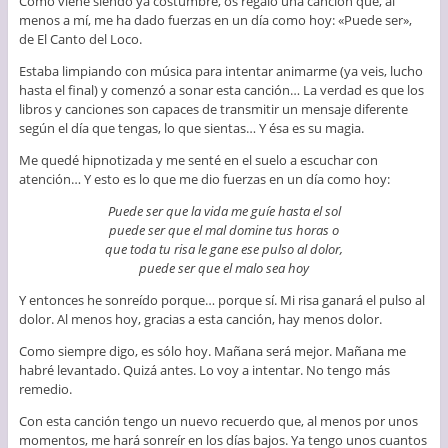
Como viene siendo ya costumbre, os regalo una canción que, al
menos a mí, me ha dado fuerzas en un día como hoy: «Puede ser»,
de El Canto del Loco.
Estaba limpiando con música para intentar animarme (ya veis, lucho
hasta el final) y comenzó a sonar esta canción… La verdad es que los
libros y canciones son capaces de transmitir un mensaje diferente
según el día que tengas, lo que sientas… Y ésa es su magia.
Me quedé hipnotizada y me senté en el suelo a escuchar con
atención… Y esto es lo que me dio fuerzas en un día como hoy:
Puede ser que la vida me guíe hasta el sol
puede ser que el mal domine tus horas o
que toda tu risa le gane ese pulso al dolor,
puede ser que el malo sea hoy
Y entonces he sonreído porque… porque sí. Mi risa ganará el pulso al
dolor. Al menos hoy, gracias a esta canción, hay menos dolor.
Como siempre digo, es sólo hoy. Mañana será mejor. Mañana me
habré levantado. Quizá antes. Lo voy a intentar. No tengo más
remedio.
Con esta canción tengo un nuevo recuerdo que, al menos por unos
momentos, me hará sonreír en los días bajos. Ya tengo unos cuantos