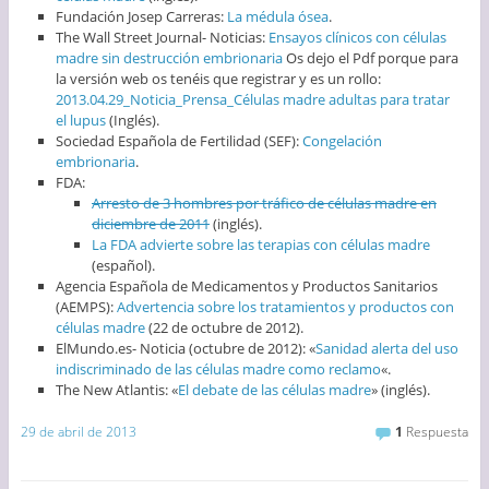
Fundación Josep Carreras:
La médula ósea
.
The Wall Street Journal- Noticias:
Ensayos clínicos con células
madre sin destrucción embrionaria
Os dejo el Pdf porque para
la versión web os tenéis que registrar y es un rollo:
2013.04.29_Noticia_Prensa_Células madre adultas para tratar
el lupus
(Inglés).
Sociedad Española de Fertilidad (SEF):
Congelación
embrionaria
.
FDA:
Arresto de 3 hombres por tráfico de células madre en
diciembre de 2011
(inglés).
La FDA advierte sobre las terapias con células madre
(español).
Agencia Española de Medicamentos y Productos Sanitarios
(AEMPS):
Advertencia sobre los tratamientos y productos con
células madre
(22 de octubre de 2012).
ElMundo.es- Noticia (octubre de 2012): «
Sanidad alerta del uso
indiscriminado de las células madre como reclamo
«.
The New Atlantis: «
El debate de las células madre
» (inglés).
29 de abril de 2013
1
Respuesta