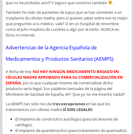
que no he probado aún!!! Y seguro que vosotros también
.
También he oído de pacientes de lupus que se han sometido a un
trasplante de células madre, pero si quieres saber sobre eso es mejor
que preguntes a tu médico, vale? O en un hospital de renombre
como el John Hopkins de Londres o algo por el estilo. NUNCA en
foros ni Internet.
Advertencias de la Agencia Española de
Medicamentos y Productos Sanitarios (AEMPS)
A fecha de hoy
NO HAY NINGÚN MEDICAMENTO BASADO EN
CÉLULAS MADRE APROBADO PARA SU COMERCIALIZACIÓN EN
ESPAÑA
, por lo que cualquier intento de comercializar dicho
producto sería ilegal. Son palabras textuales de la página del
Ministerio de Sanidad de España, eh? Que yo no me invento nada!!!
La AEMPS tan sólo nos da
tres excepciones
en las que los
tratamientos con células madre
SÍ SON LEGALES
:
El implante de condrocitos autólogos (para las lesiones de
cartílago).
El implante de queratinocitos (para tratamiento de quemados).