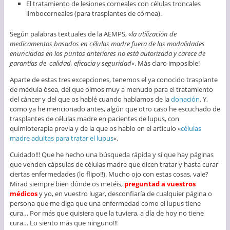
El tratamiento de lesiones corneales con células troncales
limbocorneales (para trasplantes de córnea).
Según palabras textuales de la AEMPS, «
la utilización de
medicamentos basados en células madre fuera de las modalidades
enunciadas en los puntos anteriores no está autorizada y carece de
garantías de calidad, eficacia y seguridad
«. Más claro imposible!
Aparte de estas tres excepciones, tenemos el ya conocido trasplante
de médula ósea, del que oímos muy a menudo para el tratamiento
del cáncer y del que os hablé cuando hablamos de la
donación
. Y,
como ya he mencionado antes, algún que otro caso he escuchado de
trasplantes de células madre en pacientes de lupus, con
quimioterapia previa y de la que os hablo en el artículo «
células
madre adultas para tratar el lupus
«.
Cuidado!!! Que he hecho una búsqueda rápida y sí que hay páginas
que venden cápsulas de células madre que dicen tratar y hasta curar
ciertas enfermedades (lo flipo!!). Mucho ojo con estas cosas, vale?
Mirad siempre bien dónde os metéis,
preguntad a vuestros
médicos
y yo, en vuestro lugar, desconfiaría de cualquier página o
persona que me diga que una enfermedad como el lupus tiene
cura… Por más que quisiera que la tuviera, a día de hoy no tiene
cura… Lo siento más que ninguno!!!