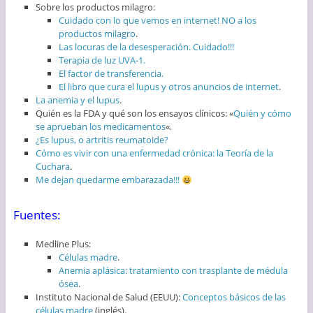
Sobre los productos milagro:
Cuidado con lo que vemos en internet! NO a los
productos milagro
.
Las locuras de la desesperación. Cuidado!!!
Terapia de luz UVA-1.
El factor de transferencia.
El libro que cura el lupus y otros anuncios de internet
.
La anemia y el lupus
.
Quién es la FDA y qué son los ensayos clínicos: «
Quién y cómo
se aprueban los medicamentos
«.
¿Es lupus, o artritis reumatoide?
Cómo es vivir con una enfermedad crónica: la Teoría de la
Cuchara
.
Me dejan quedarme embarazada!!!
Fuentes:
Medline Plus:
Células madre
.
Anemia aplásica: tratamiento con trasplante de médula
ósea
.
Instituto Nacional de Salud (EEUU):
Conceptos básicos de las
células madre
(inglés).