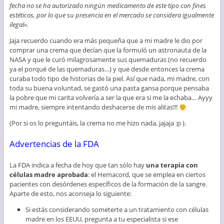
fecha no se ha autorizado ningún medicamento de este tipo con fines
estéticos, por lo que su presencia en el mercado se considera igualmente
ilegal».
Jaja recuerdo cuando era más pequeña que a mi madre le dio por
comprar una crema que decían que la formuló un astronauta de la
NASA y que le curó milagrosamente sus quemaduras (no recuerdo
ya el porqué de las quemaduras…) y que desde entonces la crema
curaba todo tipo de historias de la piel. Así que nada, mi madre, con
toda su buena voluntad, se gastó una pasta gansa porque pensaba
la pobre que mi carita volvería a ser la que era si me la echaba… Ayyy
mi madre, siempre intentando deshacerse de mis alitas!!!
(Por si os lo preguntáis, la crema no me hizo nada, jajaja :p ).
Advertencias de la FDA
La FDA indica a fecha de hoy que tan sólo hay
una terapia con
células madre aprobada
: el Hemacord, que se emplea en ciertos
pacientes con desórdenes específicos de la formación de la sangre.
Aparte de esto, nos aconseja lo siguiente:
Si estás considerando someterte a un tratamiento con células
madre en los EEUU, pregunta a tu especialista si ese