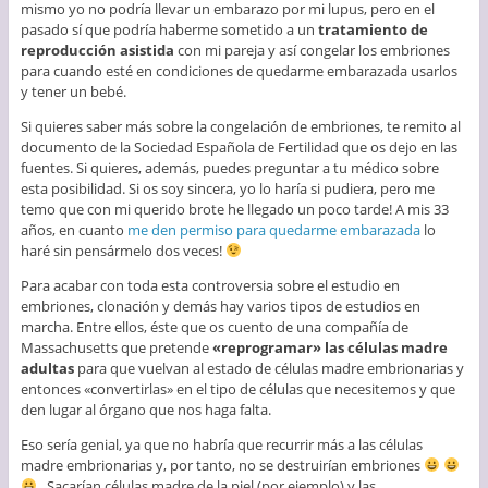
mismo yo no podría llevar un embarazo por mi lupus, pero en el
pasado sí que podría haberme sometido a un
tratamiento de
reproducción asistida
con mi pareja y así congelar los embriones
para cuando esté en condiciones de quedarme embarazada usarlos
y tener un bebé.
Si quieres saber más sobre la congelación de embriones, te remito al
documento de la Sociedad Española de Fertilidad que os dejo en las
fuentes. Si quieres, además, puedes preguntar a tu médico sobre
esta posibilidad. Si os soy sincera, yo lo haría si pudiera, pero me
temo que con mi querido brote he llegado un poco tarde! A mis 33
años, en cuanto
me den permiso para quedarme embarazada
lo
haré sin pensármelo dos veces!
Para acabar con toda esta controversia sobre el estudio en
embriones, clonación y demás hay varios tipos de estudios en
marcha. Entre ellos, éste que os cuento de una compañía de
Massachusetts que pretende
«reprogramar» las células madre
adultas
para que vuelvan al estado de células madre embrionarias y
entonces «convertirlas» en el tipo de células que necesitemos y que
den lugar al órgano que nos haga falta.
Eso sería genial, ya que no habría que recurrir más a las células
madre embrionarias y, por tanto, no se destruirían embriones
. Sacarían células madre de la piel (por ejemplo) y las