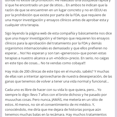
donde no existe tal prohibición. He realizado una búsqueda rápida y
sí que he encontrado un par de sitios… En ambos te indican que la
razón de que se encuentren en un lugar concreto y no en EEUU es
por la prohibición que existe por parte de la FDA, que requiere de
una mayor investigación y ensayos clínicos antes de aprobar esta y
cualquier otra terapia.
Sigo leyendo la página web de esta compañía y básicamente nos dice
que una mayor investigación y el tiempo que requieren los ensayos
clínicos para la aprobación del tratamiento por la FDA y demás
organismos internacionales es demasiado y que ellos prefieren no
esperar… No! No esperan y son tan «generosos» que ponen estas
terapias a nuestro alcance a un «módico» precio. En serio, no caigas
en este tipo de cosas… No te vendas como cobaya!!!
Hay más de 200 clínicas de este tipo en el mundo, sabéis? Y muchas
de ellas van a intentar aprovecharse de nuestra desesperación, de las
ganas que tenemos de volver a tener una vida normal y funcional…
Cada uno es libre de hacer con su vida lo que quiera, pero… Yo
siempre lo digo: llevo 7 años con el brote dichoso y he pasado por
muuuchas cosas. Pero nunca, JAMÁS, me metería en un sitio de
estos. Al menos, no sin el consentimiento de mi médico. Y,
conociéndolo, me diría que me dejara de historias porque aún
tenemos muchas balas en la recámara. Hay muchos tratamientos