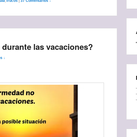
uía
,
Trucos
|
37 Comentarios ↓
 durante las vacaciones?
s ↓