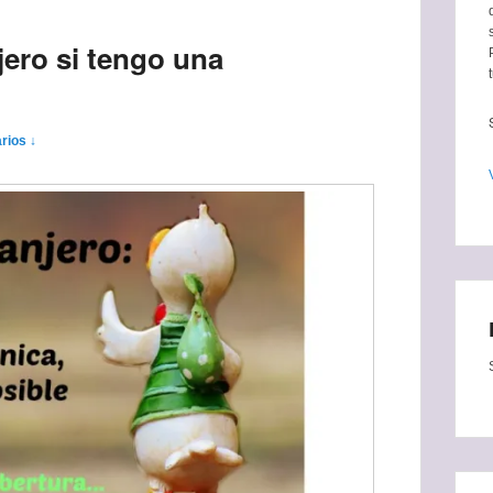
ero si tengo una
rios ↓