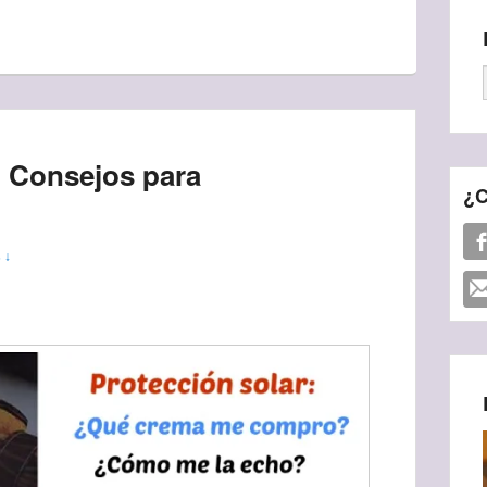
 Consejos para
¿C
 ↓