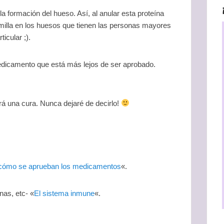
a formación del hueso. Así, al anular esta proteína
milla en los huesos que tienen las personas mayores
ticular ;).
medicamento que está más lejos de ser aprobado.
rá una cura. Nunca dejaré de decirlo!
:
cómo se aprueban los medicamentos
«.
nas, etc- «
El sistema inmune
«.