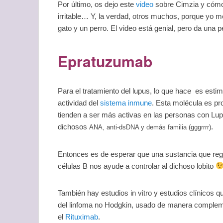
Por último, os dejo este
video
sobre Cimzia y cómo 
irritable… Y, la verdad, otros muchos, porque yo me
gato y un perro. El video está genial, pero da una p
Epratuzumab
Para el tratamiento del lupus, lo que hace es estim
actividad del
sistema inmune
. Esta molécula es pr
tienden a ser más activas en las personas con Lup
dichosos
.
ANA, anti-dsDNA y demás familia (gggrrrr)
Entonces es de esperar que una sustancia que regule
células B nos ayude a controlar al dichoso lobito
También hay estudios in vitro y estudios clínicos q
del linfoma no Hodgkin, usado de manera complemen
el
Rituximab
.