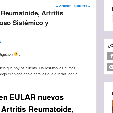
Navegador de
←
Anterior
Siguiente
→
 Reumatoide, Artritis
artículos
toso Sistémico y
s ↓
¿C
stigación
.
oticia que hoy os cuento. Os resumo los puntos
ejo el enlace abajo para los que queráis leer la
 en EULAR nuevos
 Artritis Reumatoide,