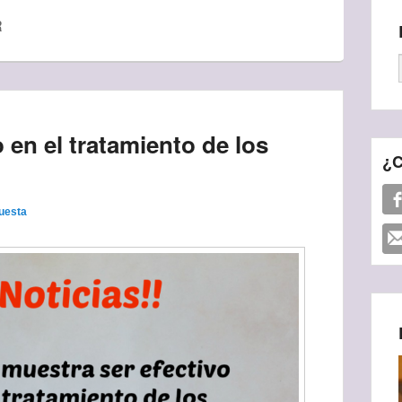
R
 en el tratamiento de los
¿C
uesta