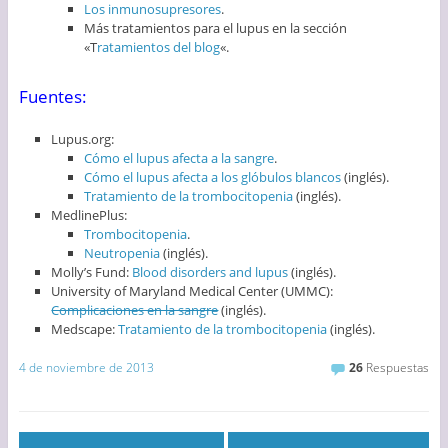
Los inmunosupresores
.
Más tratamientos para el lupus en la sección
«T
ratamientos del blog
«.
Fuentes:
Lupus.org:
Cómo el lupus afecta a la sangre
.
Cómo el lupus afecta a los glóbulos blancos
(inglés).
Tratamiento de la trombocitopenia
(inglés).
MedlinePlus:
Trombocitopenia
.
Neutropenia
(inglés).
Molly’s Fund:
Blood disorders and lupus
(inglés).
University of Maryland Medical Center (UMMC):
Complicaciones en la sangre
(inglés).
Medscape:
Tratamiento de la trombocitopenia
(inglés).
4 de noviembre de 2013
26
Respuestas