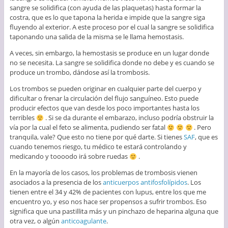
sangre se solidifica (con ayuda de las plaquetas) hasta formar la
costra, que es lo que tapona la herida e impide que la sangre siga
fluyendo al exterior. A este proceso por el cual la sangre se solidifica
taponando una salida de la misma se le llama hemostasis.
A veces, sin embargo, la hemostasis se produce en un lugar donde
no se necesita. La sangre se solidifica donde no debe y es cuando se
produce un trombo, dándose así la trombosis.
Los trombos se pueden originar en cualquier parte del cuerpo y
dificultar o frenar la circulación del flujo sanguíneo. Esto puede
producir efectos que van desde los poco importantes hasta los
terribles
. Si se da durante el embarazo, incluso podría obstruir la
vía por la cual el feto se alimenta, pudiendo ser fatal
. Pero
tranquila, vale? Que esto no tiene por qué darte. Si tienes
SAF
, que es
cuando tenemos riesgo, tu médico te estará controlando y
medicando y toooodo irá sobre ruedas
.
En la mayoría de los casos, los problemas de trombosis vienen
asociados a la presencia de los
anticuerpos antifosfolípidos
. Los
tienen entre el 34 y 42% de pacientes con lupus, entre los que me
encuentro yo, y eso nos hace ser propensos a sufrir trombos. Eso
significa que una pastillita más y un pinchazo de heparina alguna que
otra vez, o algún
anticoagulante
.