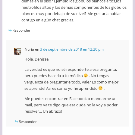
demás en el piso? Ejemplo los glóbulos blancos altos,los
neutrófilos altos y los demás componentes de los glóbulos
blancos muy por debajo de su nivel? Me gustaría hablar
contigo en algún chat gracias.
Responder
Nuria
en
3 de septiembre de 2018 en 12:20 pm
Hola, Denisse,
La verdad es que no sé responderte a esa pregunta,
pero puedes hacerla a tu médico
. No tengas
vergüenza de preguntarle todo, vale? Es como mejor
se aprende! Así es como yo he aprendido
.
Me puedes encontrar en Facebook o mandarme un
mail, pero ya te digo que esa duda no la voy a poder
resolver… Un abrazo!
Responder