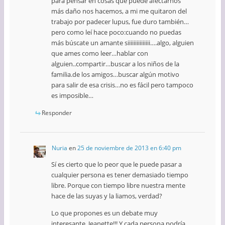
para pensar en cosas que puede afectarnos
más daño nos hacemos, a mi me quitaron del
trabajo por padecer lupus, fue duro también…
pero como leí hace poco:cuando no puedas
más búscate un amante siiiiiiiiiiiiiii….algo, alguien
que ames como leer…hablar con
alguien..compartir…buscar a los niños de la
familia.de los amigos…buscar algún motivo
para salir de esa crisis…no es fácil pero tampoco
es imposible…
Responder
Nuria
en
25 de noviembre de 2013 en 6:40 pm
Sí es cierto que lo peor que le puede pasar a
cualquier persona es tener demasiado tiempo
libre. Porque con tiempo libre nuestra mente
hace de las suyas y la liamos, verdad?
Lo que propones es un debate muy
interesante, Jeanette!!! Y cada persona podría