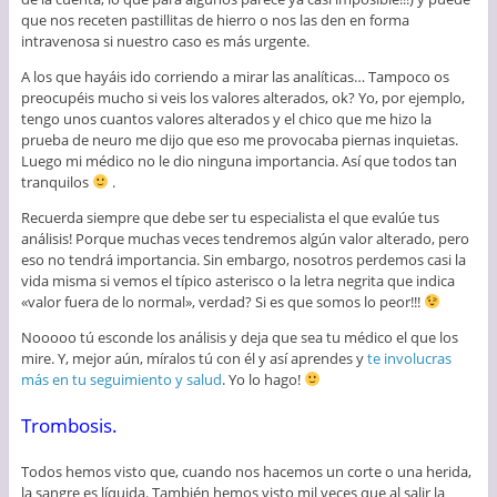
que nos receten pastillitas de hierro o nos las den en forma
intravenosa si nuestro caso es más urgente.
A los que hayáis ido corriendo a mirar las analíticas… Tampoco os
preocupéis mucho si veis los valores alterados, ok? Yo, por ejemplo,
tengo unos cuantos valores alterados y el chico que me hizo la
prueba de neuro me dijo que eso me provocaba piernas inquietas.
Luego mi médico no le dio ninguna importancia. Así que todos tan
tranquilos
.
Recuerda siempre que debe ser tu especialista el que evalúe tus
análisis! Porque muchas veces tendremos algún valor alterado, pero
eso no tendrá importancia. Sin embargo, nosotros perdemos casi la
vida misma si vemos el típico asterisco o la letra negrita que indica
«valor fuera de lo normal», verdad? Si es que somos lo peor!!!
Nooooo tú esconde los análisis y deja que sea tu médico el que los
mire. Y, mejor aún, míralos tú con él y así aprendes y
te involucras
más en tu seguimiento y salud
. Yo lo hago!
Trombosis.
Todos hemos visto que, cuando nos hacemos un corte o una herida,
la sangre es líquida. También hemos visto mil veces que al salir la