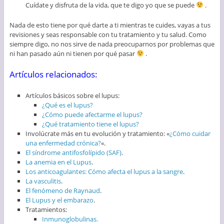
Cuídate y disfruta de la vida, que te digo yo que se puede
.
Nada de esto tiene por qué darte a ti mientras te cuides, vayas a tus
revisiones y seas responsable con tu tratamiento y tu salud. Como
siempre digo, no nos sirve de nada preocuparnos por problemas que
ni han pasado aún ni tienen por qué pasar
.
Artículos relacionados:
Artículos básicos sobre el lupus:
¿Qué es el lupus?
¿Cómo puede afectarme el lupus?
¿Qué tratamiento tiene el lupus?
Involúcrate más en tu evolución y tratamiento: «
¿Cómo cuidar
una enfermedad crónica?
«.
El síndrome antifosfolípido (SAF)
.
La anemia en el Lupus
.
Los anticoagulantes: Cómo afecta el lupus a la sangre
.
La vasculitis
.
El fenómeno de Raynaud
.
El Lupus y el embarazo
.
Tratamientos:
Inmunoglobulinas.