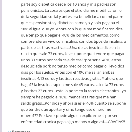
parte soy diabetica desde los 10 años y mis padres son
pensionistas. La cosa es que el otro dia me modificaron lo
de la seguridad social y antes era beneficiaria con mi padre
que es pensionista y diabetico como yo y solo pagaba el
10% al igual que yo. Ahora con lo que me modificaron dice
que tengo que pagar el 40% de los medicamentos, como
comprenderan vivo con insulina, con dos tipos de insulina, a
parte de las tiras reactivas….Una de las insulina dice en la
receta que sale 73 euros, k se supone que tendre que pagar
unos 30 euros por cada caja de esa??por ser el 40%, estoy
desquiciada pork no tengo medios como pagarlo, llevo dos
dias por los suelos. Antes con el 10% me salian ambas
insulinas 4,13 euros y las tiras reactivas gratis.. Y ahora que
hago?? la insulina rapida me sale 45 euros, la lenta 73 euros
y las tiras 22 euros…esto lo pone en la receta electronica…yo
siempre he pagado el 10%, menos las tiras que me han
salido gratis…Por dios y ahora si es el 40% cuanto se supone
que tendre que aportar y si no tengo ese dinero me
muero??? Por favor puede alguien explicarme si por ser
enfermedad cronica pago algo menos o algo asi….GRACIAS!!
Responder