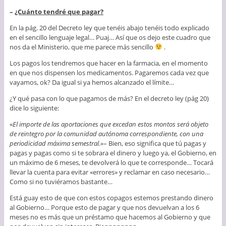
–
¿Cuánto tendré que pagar?
En la pág. 20 del Decreto ley que tenéis abajo tenéis todo explicado
en el sencillo lenguaje legal… Puaj… Así que os dejo este cuadro que
nos da el Ministerio, que me parece más sencillo
.
Los pagos los tendremos que hacer en la farmacia, en el momento
en que nos dispensen los medicamentos. Pagaremos cada vez que
vayamos, ok? Da igual si ya hemos alcanzado el límite…
¿Y qué pasa con lo que pagamos de más? En el decreto ley (pág 20)
dice lo siguiente:
«
El importe de las aportaciones que excedan estos montos será objeto
de reintegro por la comunidad autónoma correspondiente, con una
periodicidad máxima semestral.»
– Bien, eso significa que tú pagas y
pagas y pagas como si te sobrara el dinero y luego ya, el Gobierno, en
un máximo de 6 meses, te devolverá lo que te corresponde… Tocará
llevar la cuenta para evitar «errores» y reclamar en caso necesario…
Como si no tuviéramos bastante…
Está guay esto de que con estos copagos estemos prestando dinero
al Gobierno… Porque esto de pagar y que nos devuelvan a los 6
meses no es más que un préstamo que hacemos al Gobierno y que