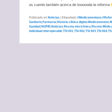
os cuento también acerca de toooooda la reforma
Publicado en
Noticias
|
Etiquetado
#Medicamentazo
,
#Refor
Sanitario
,
Farmacia
,
Historia clínica digital
,
Medicamentos
,
M
Sanidad
,
NOFIN
,
Noticias
,
Receta electrónica
,
Receta Médic
individual interoperable
,
TSI 001
,
TSI 002
,
TSI 003
,
TSI 004
,
TS