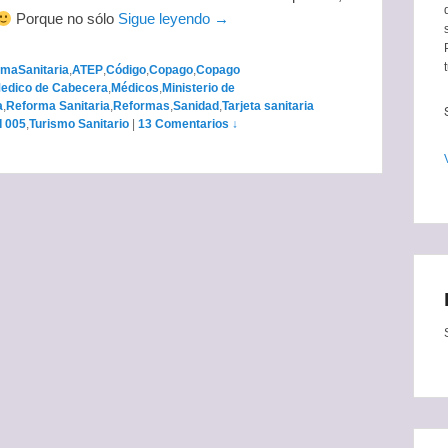
Porque no sólo
Sigue leyendo →
maSanitaria
,
ATEP
,
Código
,
Copago
,
Copago
edico de Cabecera
,
Médicos
,
Ministerio de
a
,
Reforma Sanitaria
,
Reformas
,
Sanidad
,
Tarjeta sanitaria
I 005
,
Turismo Sanitario
|
13 Comentarios ↓