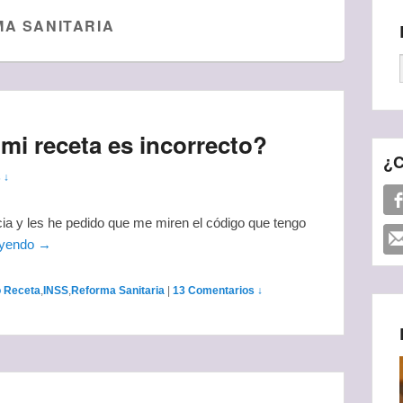
A SANITARIA
 mi receta es incorrecto?
¿C
 ↓
cia y les he pedido que me miren el código que tengo
eyendo →
 Receta
,
INSS
,
Reforma Sanitaria
|
13 Comentarios ↓