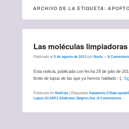
ARCHIVO DE LA ETIQUETA:
APOPTO
Las moléculas limpiadoras 
Publicado el
5 de agosto de 2013
por
Nuria
—
8 Comentari
Esta noticia, publicada con fecha 29 de julio de 201
brote de lupus de las que ya hemos hablado ;-).
Si
Publicado en
Noticias
|
Etiquetado
Apoptosis
,
Célula apoptó
Lupus
,
SCARF1
,
Síndrome Sjögren
,
Sol
|
8 Comentarios ↓