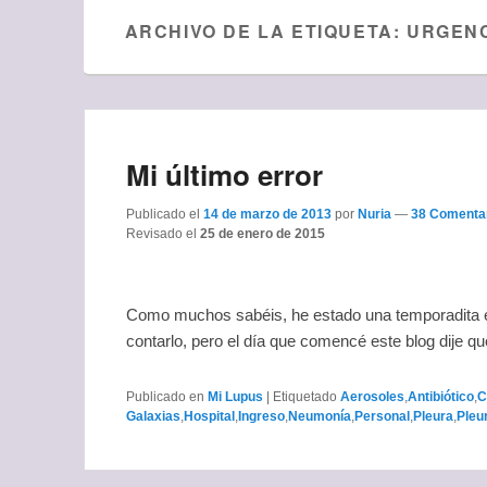
ARCHIVO DE LA ETIQUETA:
URGEN
Mi último error
Publicado el
14 de marzo de 2013
por
Nuria
—
38 Comentar
Revisado el
25 de enero de 2015
Como muchos sabéis, he estado una temporadita en 
contarlo, pero el día que comencé este blog dije q
Publicado en
Mi Lupus
|
Etiquetado
Aerosoles
,
Antibiótico
,
C
Galaxias
,
Hospital
,
Ingreso
,
Neumonía
,
Personal
,
Pleura
,
Pleur