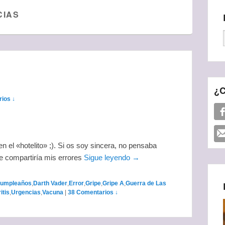
CIAS
¿C
ios ↓
el «hotelito» ;). Si os soy sincera, no pensaba
ue compartiría mis errores
Sigue leyendo →
umpleaños
,
Darth Vader
,
Error
,
Gripe
,
Gripe A
,
Guerra de Las
itis
,
Urgencias
,
Vacuna
|
38 Comentarios ↓