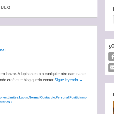
CULO
¿C
ios ↓
 lanzar. A lupinantes o a cualquier otro caminante,
ndo creé este blog quería contar
Sigue leyendo →
iones
,
Límites
,
Lupus
,
Normal
,
Obstáculo
,
Personal
,
Positivismo
,
tarios ↓