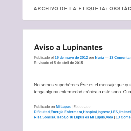
ARCHIVO DE LA ETIQUETA:
OBSTÁ
Aviso a Lupinantes
Publicado el
19 de mayo de 2012
por
Nuria
—
13 Comentar
Revisado el
5 de abril de 2015
No somos superhéroes Ése es el mensaje que quiero
tenga alguna enfermedad crónica o esté sano. Cua
Publicado en
Mi Lupus
|
Etiquetado
Dificultad
,
Energía
,
Enfermera
,
Hospital
,
Ingreso
,
LES
,
limitac
Risa
,
Sonrisa
,
Trabajo
,
Tu Lupus es Mi Lupus
,
Vida
|
13 Comen