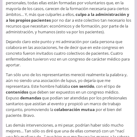
personales, todas ellas están formadas por voluntarios que, en la
mayoría de los casos, carecen de la formación necesaria para ciertos
ámbitos… Y, más que culparles a ellos,
culpo a la administración y
a los propios pacientes
por no dar a este colectivo tan necesario los
recursos que necesitan: económicos y de formación, por parte de la
administración, y humanos (esto va por los pacientes).
Dejando claro este punto y mi admiración por cada persona que
colabora en las asociaciones, he de decir que en este congreso en
concreto fueron invitados cuatro colectivos de pacientes. Cuatro
enfermedades tuvieron voz en un congreso de carácter médico para
aportar.
Tan sólo uno de los representantes mereció realmente la palabra y,
aún no siendo una asociación de lupus, yo dejaría que me
representara. Este hombre hablaba
con sentido
, con el tipo de
contenidos
que deben ser expuestos en un congreso médico.
Expuso
demandas
que podían ser atendidas por los profesionales
sanitarios que asistían al evento y propició un marco de trabajo
conjunto, promoviendo la
colaboración mutua
por el bien del
paciente. Bravo.
Las demás intervenciones, a mi pesar, podrían haber sido mucho
mejores… Tan sólo os diré que una de ellas comenzó con un “nací
una fría mañana de…” que hizo que me llevara las manos a la cabeza.