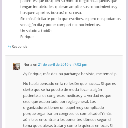
pacientes que busquen su minuto de gloria, aquellos que
tengan inquietudes, quieran ampliar sus conocimientos y
busquen aportar, buscará otra cosa.
Sin más felicitarte por lo que escribes, espero nos podamos
ver algún dia y poder compartir conocimientos.
Un saludo a tod@s
Enrique
Responder
Nuria
en
21 de abril de 2016 en 7:02 pm
Ay Enrique, más de una pachanga he visto, me temo! :p
No había pensado en la reflexión que haces… Sí que es
cierto que se ha puesto de moda llevar a algún
paciente a los congresos médicos y la verdad es que
creo que es acertado por regla general. Los
organizadores tienen un papel muy complicado
porque organizar un congreso es complicado! Y más
aún lo es encontrar a los ponentes idóneos según el
tema que quieras tratar y cómo lo quieras enfocar. Si