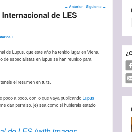
Navegador de
←
Anterior
Siguiente
→
Internacional de LES
artículos
tarios ↓
¿C
al de Lupus, que este año ha tenido lugar en Viena.
 de especialistas en lupus se han reunido para
enéis el resumen en tuits.
que poco a poco, con lo que vaya publicando
Lupus
me dan permiso, je) sea como si hubierais estado
al de LES (with images,