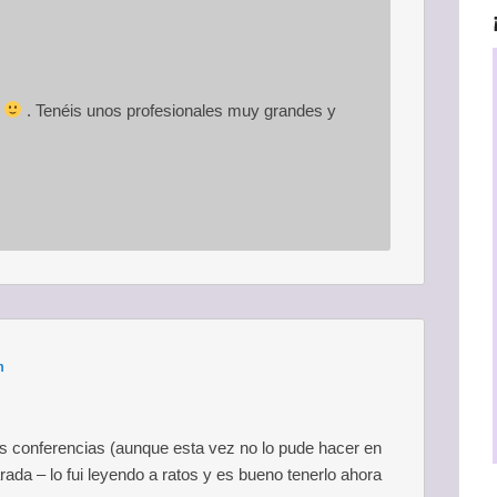
r
. Tenéis unos profesionales muy grandes y
m
as conferencias (aunque esta vez no lo pude hacer en
ada – lo fui leyendo a ratos y es bueno tenerlo ahora