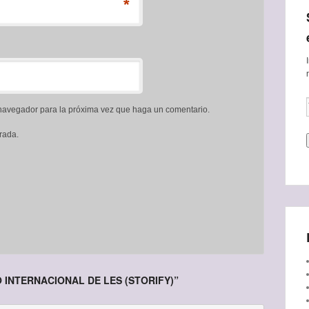
*
e navegador para la próxima vez que haga un comentario.
rada.
 INTERNACIONAL DE LES (STORIFY)
”