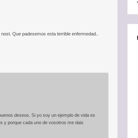
s nost. Que padesemos esta terrible enfermedad..
buenos deseos. Si yo soy un ejemplo de vida es
os y porque cada uno de vosotros me dais