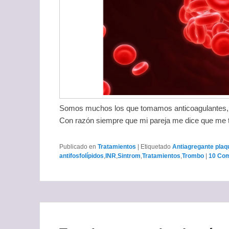
Somos muchos los que tomamos anticoagulantes, ve
Con razón siempre que mi pareja me dice que me t
Publicado en
Tratamientos
|
Etiquetado
Antiagregante plaq
antifosfolípidos
,
INR
,
Sintrom
,
Tratamientos
,
Trombo
|
10 Com