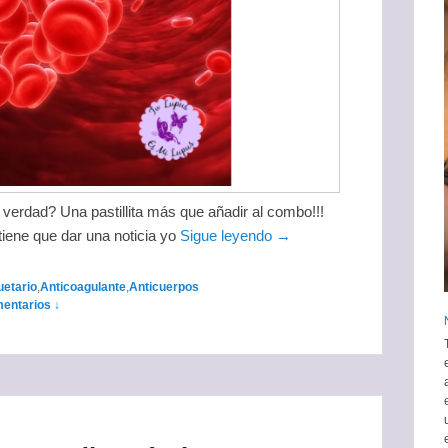
rdad? Una pastillita más que añadir al combo!!!
iene que dar una noticia yo
Sigue leyendo →
uetario
,
Anticoagulante
,
Anticuerpos
entarios ↓