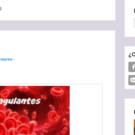
O
¿C
ntarios ↓