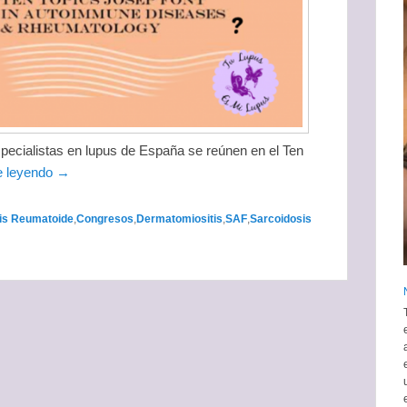
specialistas en lupus de España se reúnen en el Ten
e leyendo →
tis Reumatoide
,
Congresos
,
Dermatomiositis
,
SAF
,
Sarcoidosis