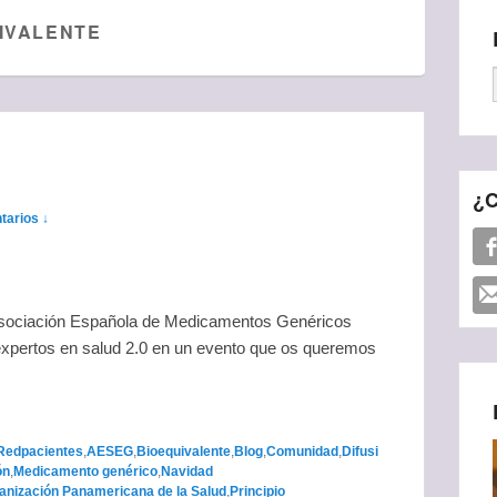
IVALENTE
¿C
tarios ↓
a Asociación Española de Medicamentos Genéricos
expertos en salud 2.0 en un evento que os queremos
edpacientes
,
AESEG
,
Bioequivalente
,
Blog
,
Comunidad
,
Difusi
ón
,
Medicamento genérico
,
Navidad
anización Panamericana de la Salud
,
Principio