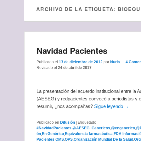
ARCHIVO DE LA ETIQUETA:
BIOEQU
Navidad Pacientes
Publicado el
13 de diciembre de 2012
por
Nuria
—
4 Comen
Revisado el
24 de abril de 2017
La presentación del acuerdo institucional entre l
(AESEG) y redpacientes convocó a periodistas y 
resumir, ¿nos acompañas?
Sigue leyendo →
Publicado en
Difusión
|
Etiquetado
#NavidadPacientes
,
@AESEG_Genericos
,
@engenerico
,
@R
ón
,
En Genérico
,
Equivalencia farmacéutica
,
FDA
,
Informaci
Pacientes
,
OMS
,
OPS
,
Organización Mundial De la Salud
,
Org